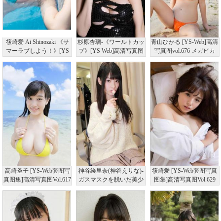
筱崎爱 Ai Shinozaki 《サ
杉原杏璃-《ワールトカッ
青山ひかる [YS-Web]高清
マーラブしよう！》[YS
プ》[YS Web]高清写真图
写真图vol.676 メガピカ
Web]高清写真图Vol.560
Vol.532
高崎圣子 [YS-Web套图写
神谷绘里奈(神谷えりな)-
筱崎爱 [YS-Web套图写真
真图集]高清写真图Vol.617
ガスマスクを脱いだ美少
图集]高清写真图Vol.629
女！[YS Web]高清写真图
Vol.547