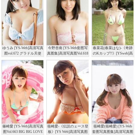
ゆうみ [YS-Web]高清写真
今野杏南 [YS-Web套图写
春菜花(春菜はな)-《奇跡
图vol.672 グラドル天使
真图集]高清写真图Vol.618
のKカップ!!》[YSweb]高
清写真图vol.307
篠崎愛 [YS-Web]高清写真
筱崎爱-《伝説のェース登
筱崎爱(筱崎爱) [YS-Web
图Vol.663 BIG BIG LOVE
板》[YS Web]高清写真图
套图写真图集]高清写真图