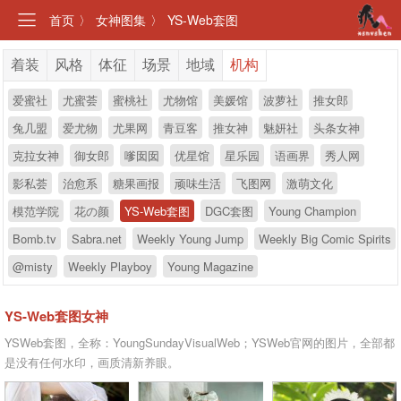
首页
〉
女神图集
〉
YS-Web套图
着装
风格
体征
场景
地域
机构
爱蜜社
尤蜜荟
蜜桃社
尤物馆
美媛馆
波萝社
推女郎
兔几盟
爱尤物
尤果网
青豆客
推女神
魅妍社
头条女神
克拉女神
御女郎
嗲囡囡
优星馆
星乐园
语画界
秀人网
影私荟
治愈系
糖果画报
顽味生活
飞图网
激萌文化
模范学院
花の颜
YS-Web套图
DGC套图
Young Champion
Bomb.tv
Sabra.net
Weekly Young Jump
Weekly Big Comic Spirits
@misty
Weekly Playboy
Young Magazine
YS-Web套图女神
YSWeb套图，全称：YoungSundayVisualWeb；YSWeb官网的图片，全部都
是没有任何水印，画质清新养眼。