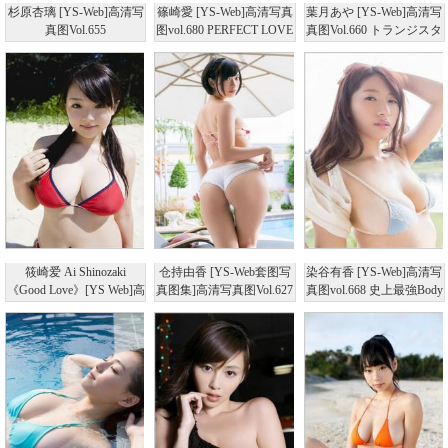
杉原杏璃 [YS-Web]高清写
篠崎愛 [YS-Web]高清写真
葉月あや [YS-Web]高清写
真图Vol.655
图vol.680 PERFECT LOVE
真图Vol.660 トランジスタ
グラマー
筱崎爱 Ai Shinozaki
仓持由香 [YS-Web套图写
染谷有香 [YS-Web]高清写
《Good Love》[YS Web]高
真图集]高清写真图Vol.627
真图vol.668 史上最強Body
清写真图Vol.335