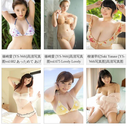
篠崎愛 [YS-Web]高清写真
篠崎愛 [YS-Web]高清写真
柳瀬早纪Saki Yanase [YS-
图vol.682 あっためて あげ
图vol.675 Lovely Lovely
Web写真图]高清写真图
る
Vol.647