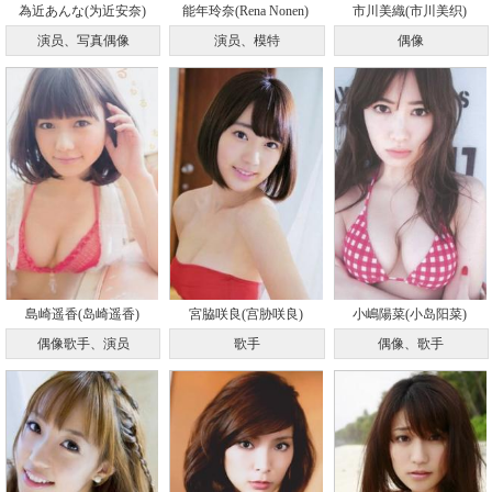
為近あんな(为近安奈)
能年玲奈(Rena Nonen)
市川美織(市川美织)
演员、写真偶像
演员、模特
偶像
島崎遥香(岛崎遥香)
宮脇咲良(宫胁咲良)
小嶋陽菜(小岛阳菜)
偶像歌手、演员
歌手
偶像、歌手