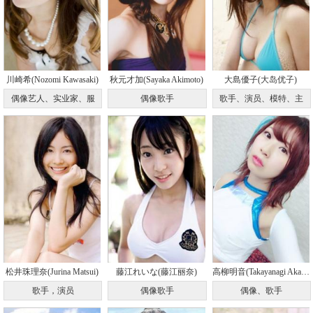
川崎希(Nozomi Kawasaki)
秋元才加(Sayaka Akimoto)
大島優子(大岛优子)
偶像艺人、实业家、服
偶像歌手
歌手、演员、模特、主
松井珠理奈(Jurina Matsui)
藤江れいな(藤江丽奈)
高柳明音(Takayanagi Akane)
歌手，演员
偶像歌手
偶像、歌手