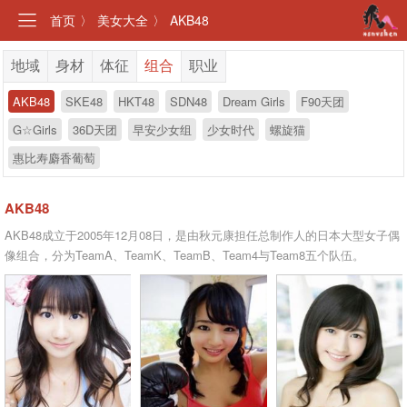
首页
〉
美女大全
〉
AKB48
地域
身材
体征
组合
职业
AKB48
SKE48
HKT48
SDN48
Dream Girls
F90天团
G☆Girls
36D天团
早安少女组
少女时代
螺旋猫
惠比寿麝香葡萄
AKB48
AKB48成立于2005年12月08日，是由秋元康担任总制作人的日本大型女子偶
像组合，分为TeamA、TeamK、TeamB、Team4与Team8五个队伍。