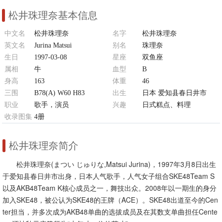
松井珠理奈基本信息
中文名
松井珠理奈
名字
松井珠理奈
英文名
Jurina Matsui
别名
珠理奈
生日
1997-03-08
星座
双鱼座
属相
牛
血型
B
身高
163
体重
46
三围
B78(A) W60 H83
出生
日本 爱知县春日井市
职业
歌手，演员
兴趣
日式糕点、料理
收录图集
4册
松井珠理奈简介
松井珠理奈(まつい じゅりな,Matsui Jurina)，1997年3月8日出生
于爱知县春日井市出身，日本人气歌手，人气女子组合SKE48Team S
以及AKB48Team K核心成员之一，舞技出众。2008年以一期生的身分
加入SKE48，被公认为SKE48的王牌（ACE）。SKE48出道至今的Cen
ter担当，并多次成为AKB48单曲的选拔成员及在其数支单曲担任Cente