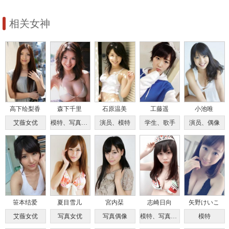
感
相关女神
高下绘梨香
森下千里
石原温美
工藤遥
小池唯
艾薇女优
模特、写真偶像
演员、模特
学生、歌手
演员、偶像
笹本结爱
夏目雪儿
宮内栞
志崎日向
矢野けいこ
艾薇女优
写真女优
写真偶像
模特、写真偶像
模特