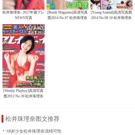
松井珠理奈- 2017年週プレ
[Bomb Magazine]高清写真
[Young Animal]高清写真图
NEWS写真
图2014 No.07 松井珠理奈
2014 No.09 10 松井珠理奈
渡边美优纪
大场美奈 铃木ちなみ 仙石
みなみ
[Weekly Playboy]高清写真
图2012 No.39 松井珠理奈
NMB48
松井珠理奈图文推荐
18岁少女松井珠理奈清纯可性