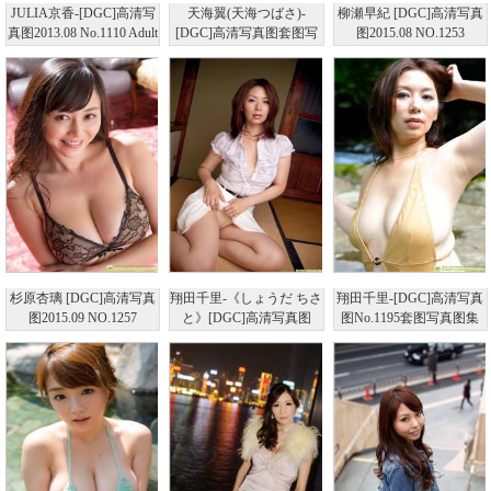
JULIA京香-[DGC]高清写
天海翼(天海つばさ)-
柳瀬早紀 [DGC]高清写真
真图2013.08 No.1110 Adult
[DGC]高清写真图套图写
图2015.08 NO.1253
Idols
真图集No.890
杉原杏璃 [DGC]高清写真
翔田千里-《しょうだ ちさ
翔田千里-[DGC]高清写真
图2015.09 NO.1257
と》[DGC]高清写真图
图No.1195套图写真图集
No.800