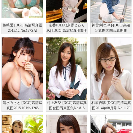
篠崎愛 [DGC]高清写真图
京香JULIA(京香じゅり
神雪(神ユキ)-[DGC]高清
2015.12 No.1275 Ai
あ)-[DGC]高清写真图套图
写真图套图写真图集
Shinozaki
写真图集No.1028
No.1043
清水みさと [DGC]高清写
村上友梨-[DGC]高清写真
杉原杏璃 [DGC]高清写真
真图2015.10 No.1265
图套图写真图集No.815
图2014年08月号 No.1179