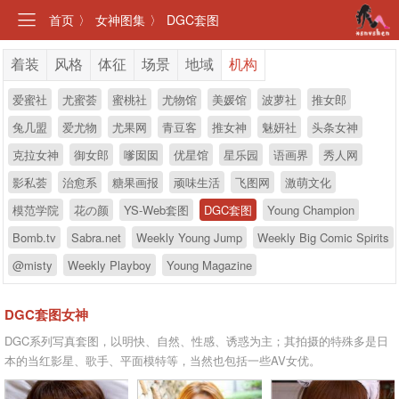
首页
〉
女神图集
〉
DGC套图
着装
风格
体征
场景
地域
机构
爱蜜社
尤蜜荟
蜜桃社
尤物馆
美媛馆
波萝社
推女郎
兔几盟
爱尤物
尤果网
青豆客
推女神
魅妍社
头条女神
克拉女神
御女郎
嗲囡囡
优星馆
星乐园
语画界
秀人网
影私荟
治愈系
糖果画报
顽味生活
飞图网
激萌文化
模范学院
花の颜
YS-Web套图
DGC套图
Young Champion
Bomb.tv
Sabra.net
Weekly Young Jump
Weekly Big Comic Spirits
@misty
Weekly Playboy
Young Magazine
DGC套图女神
DGC系列写真套图，以明快、自然、性感、诱惑为主；其拍摄的特殊多是日
本的当红影星、歌手、平面模特等，当然也包括一些AV女优。