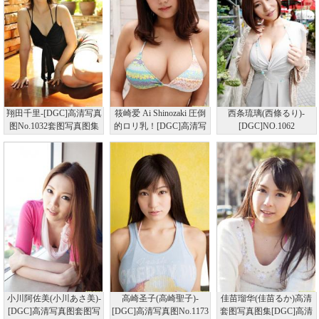
翔田千里-[DGC]高清写真
筱崎爱 Ai Shinozaki 圧倒
西条琉璃(西條るり)-
图No.1032套图写真图集
的ロリ乳！[DGC]高清写
[DGC]NO.1062
真图NO.1101
小川阿佐美(小川あさ美)-
高崎圣子(高崎聖子)-
佳苗瑠华(佳苗るか)高清
[DGC]高清写真图套图写
[DGC]高清写真图No.1173
套图写真图集[DGC]高清