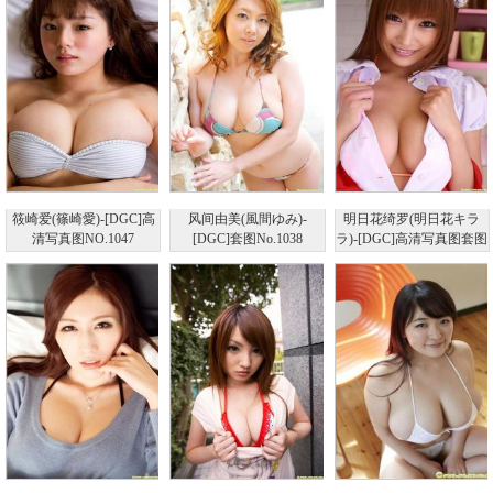
筱崎爱(篠崎愛)-[DGC]高
风间由美(風間ゆみ)-
明日花绮罗(明日花キラ
清写真图NO.1047
[DGC]套图No.1038
ラ)-[DGC]高清写真图套图
写真图集NO.705