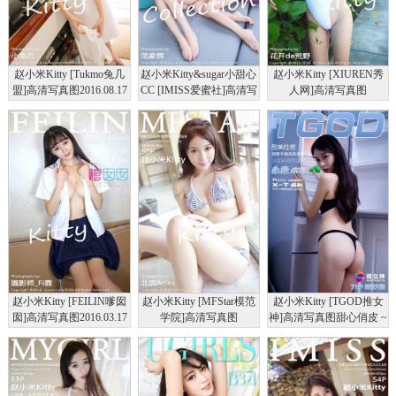
赵小米Kitty [Tukmo兔几
赵小米Kitty&sugar小甜心
赵小米Kitty [XIUREN秀
盟]高清写真图2016.08.17
CC [IMISS爱蜜社]高清写
人网]高清写真图
VOL.091
真图2016.10.05 VOL.133
2016.06.13
XR20160613N00540
赵小米Kitty [FEILIN嗲囡
赵小米Kitty [MFStar模范
赵小米Kitty [TGOD推女
囡]高清写真图2016.03.17
学院]高清写真图
神]高清写真图甜心俏皮 ~
VOL.031
2016.09.09 VOL.069