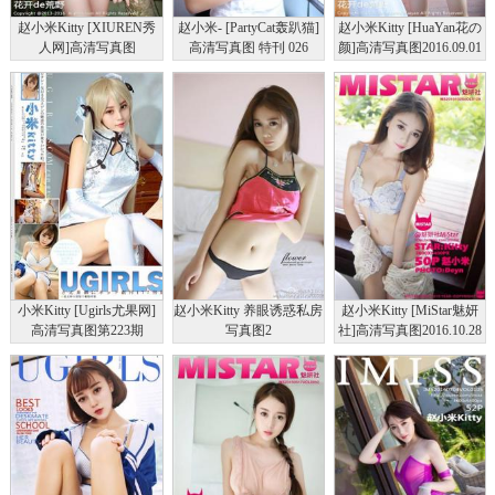
赵小米Kitty [XIUREN秀
赵小米- [PartyCat轰趴猫]
赵小米Kitty [HuaYan花の
人网]高清写真图
高清写真图 特刊 026
颜]高清写真图2016.09.01
2016.07.16
VOL.001
XR20160716N00560
小米Kitty [Ugirls尤果网]
赵小米Kitty 养眼诱惑私房
赵小米Kitty [MiStar魅妍
高清写真图第223期
写真图2
社]高清写真图2016.10.28
VOL.129