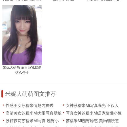
诱惑照
XR20150128N00285
Cup的诱惑
米妮大萌萌-童言巨乳就是
这么任性
米妮大萌萌图文推荐
性感美女苏糯米情趣内衣秀
女神苏糯米Mi写真曝光 不仅人
美还有大长腿
高清美女苏糯米Mi大眼写真壁纸
写真女神苏糯米Mi居家慵懒小性
蠢蠢欲动
感写真
腰精萝莉苏糯米Mi写真 翘臀小
苏糯米Mi翘臀诱惑 美胸细腰惹
萝莉美胸
网友喷血