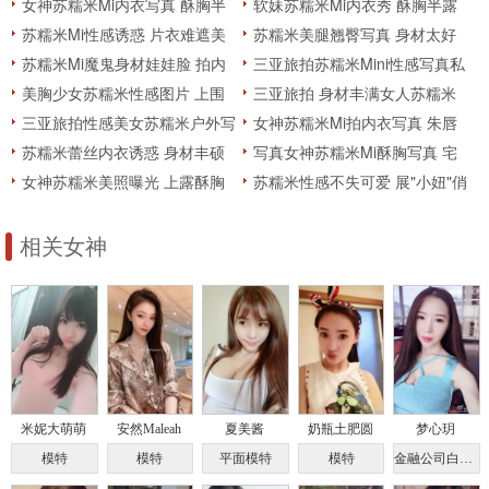
女神苏糯米Mi内衣写真 酥胸半
软妹苏糯米Mi内衣秀 酥胸半露
露长腿傲人
撩人心弦
苏糯米Mi性感诱惑 片衣难遮美
苏糯米美腿翘臀写真 身材太好
乳翘臀
了
苏糯米Mi魔鬼身材娃娃脸 拍内
三亚旅拍苏糯米Mini性感写真私
衣写真娇嫩动人
房图片曝光
美胸少女苏糯米性感图片 上围
三亚旅拍 身材丰满女人苏糯米
傲人博眼球
性感身材热辣出镜
三亚旅拍性感美女苏糯米户外写
女神苏糯米Mi拍内衣写真 朱唇
真 俏皮又迷人
轻启酥胸半露
苏糯米蕾丝内衣诱惑 身材丰硕
写真女神苏糯米Mi酥胸写真 宅
傲人
男必备
女神苏糯米美照曝光 上露酥胸
苏糯米性感不失可爱 展"小妞"俏
下秀美腿
萌感
相关女神
米妮大萌萌
安然Maleah
夏美酱
奶瓶土肥圆
梦心玥
模特
模特
平面模特
模特
金融公司白领、模特、作家