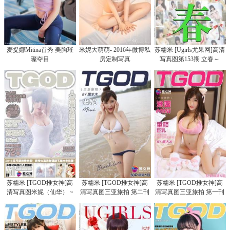
麦提娜Mitina首秀 美胸璀
米妮大萌萌- 2016年微博私
苏糯米 [Ugirls尤果网]高清
璨夺目
房定制写真
写真图第153期 立春～
苏糯米 [TGOD推女神]高
苏糯米 [TGOD推女神]高
苏糯米 [TGOD推女神]高
清写真图米妮（仙华） ~
清写真图三亚旅拍 第二刊
清写真图三亚旅拍 第一刊
~
~