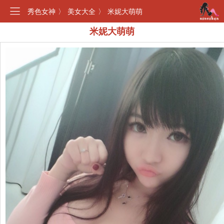
秀色女神
〉
美女大全
〉
米妮大萌萌
米妮大萌萌