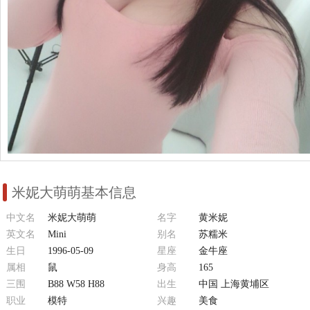
米妮大萌萌基本信息
中文名
米妮大萌萌
名字
黄米妮
英文名
Mini
别名
苏糯米
生日
1996-05-09
星座
金牛座
属相
鼠
身高
165
三围
B88 W58 H88
出生
中国 上海黄埔区
职业
模特
兴趣
美食