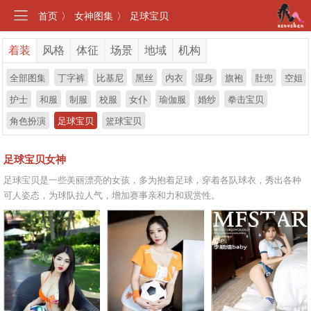
首页
〉
女神图集
〉
足球宝贝
着装
风格
体征
场景
地域
机构
全部图集
丁字裤
比基尼
黑丝
内衣
湿身
旗袍
肚兜
空姐
护士
和服
制服
校服
女仆
瑜伽服
婚纱
拳击宝贝
角色扮演
足球宝贝
篮球宝贝
足球宝贝女神
足球宝贝是一些美丽漂亮的女孩，多为抱着足球，穿着各队球衣，秀出各种
可人姿态，为球队拉人气，增加赛事亲和力和观赏性。