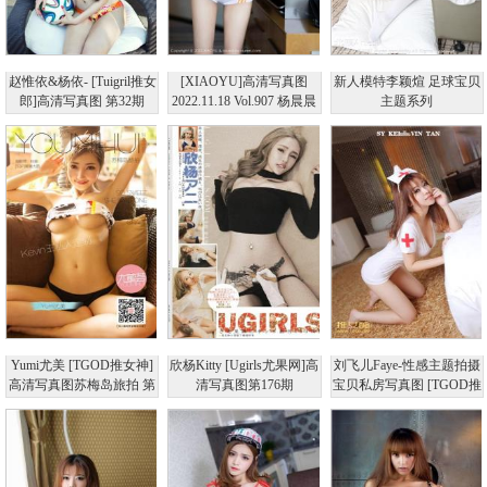
赵惟依&杨依- [Tuigril推女
[XIAOYU]高清写真图
新人模特李颖煊 足球宝贝
郎]高清写真图 第32期
2022.11.18 Vol.907 杨晨晨
主题系列
Yom 足球宝贝杨晨晨 橙色
的运动服饰
Yumi尤美 [TGOD推女神]
欣杨Kitty [Ugirls尤果网]高
刘飞儿Faye-性感主题拍摄
高清写真图苏梅岛旅拍 第
清写真图第176期
宝贝私房写真图 [TGOD推
一刊（私人订制） ~
女神]高清写真图