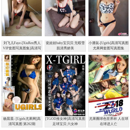
刘飞儿Faye-[XiuRen秀人
瓷娃娃baby宝贝贝 无暇雪
小潘鼠-[Ugirls]高清写真图
VIP套图写真图集]高清写
肌清秀娇美
尤果网套图写真图集
真图NO.154
No.024
杨晨晨- [Ugirls尤果网]高
[TGOD推女神]高清写真图
尤果圈球色世界杯 人在球
清写真图 第262期
足球宝贝 六女神
在球进人亡