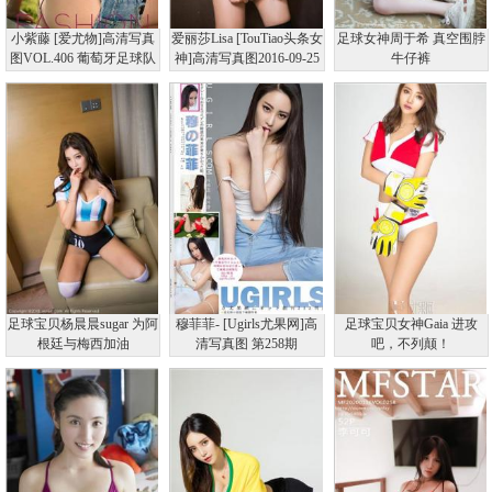
小紫藤 [爱尤物]高清写真
爱丽莎Lisa [TouTiao头条女
足球女神周于希 真空围脖
图VOL.406 葡萄牙足球队
神]高清写真图2016-09-25
牛仔裤
足球宝贝杨晨晨sugar 为阿
穆菲菲- [Ugirls尤果网]高
足球宝贝女神Gaia 进攻
根廷与梅西加油
清写真图 第258期
吧，不列颠！