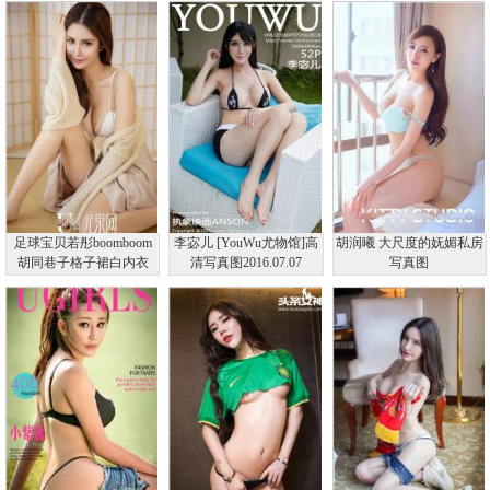
足球宝贝若彤boomboom
李宓儿 [YouWu尤物馆]高
胡润曦 大尺度的妩媚私房
胡同巷子格子裙白内衣
清写真图2016.07.07
写真图
VOL.018