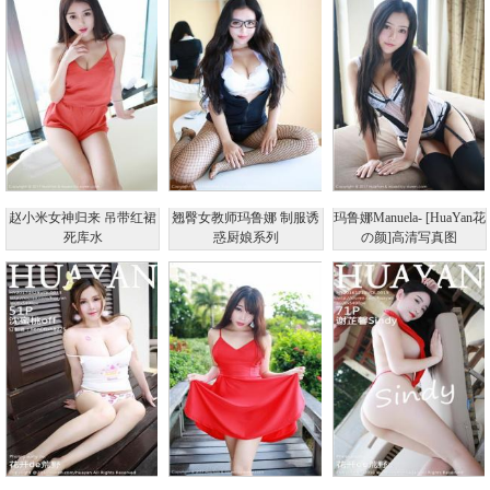
赵小米女神归来 吊带红裙
翘臀女教师玛鲁娜 制服诱
玛鲁娜Manuela- [HuaYan花
死库水
惑厨娘系列
の颜]高清写真图
2017.03.25 VOL.032