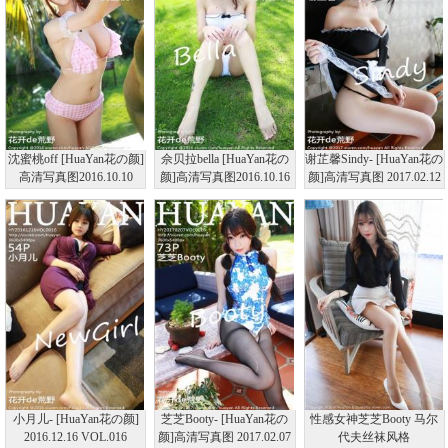
沈蜜桃off [HuaYan花の颜]
佘贝拉bella [HuaYan花の
谢芷馨Sindy- [HuaYan花の
高清写真图2016.10.10
颜]高清写真图2016.10.16
颜]高清写真图 2017.02.12
VOL.007
VOL.008
VOL.027
小月儿- [HuaYan花の颜]
芝芝Booty- [HuaYan花の
性感女神芝芝Booty 马尔
2016.12.16 VOL.016
颜]高清写真图 2017.02.07
代夫丝袜风格