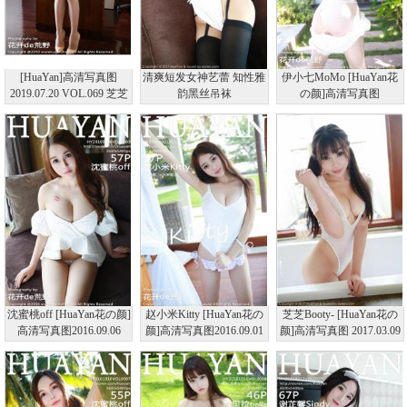
[HuaYan]高清写真图
清爽短发女神艺蕾 知性雅
伊小七MoMo [HuaYan花
2019.07.20 VOL.069 芝芝
韵黑丝吊袜
の颜]高清写真图
Booty
2016.12.07 VOL.014
沈蜜桃off [HuaYan花の颜]
赵小米Kitty [HuaYan花の
芝芝Booty- [HuaYan花の
高清写真图2016.09.06
颜]高清写真图2016.09.01
颜]高清写真图 2017.03.09
VOL.003
VOL.001
VOL.031