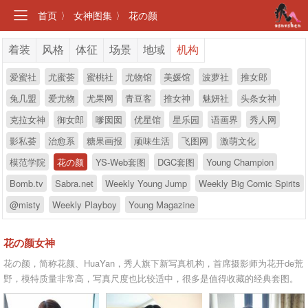
首页
〉
女神图集
〉
花の颜
着装
风格
体征
场景
地域
机构
爱蜜社
尤蜜荟
蜜桃社
尤物馆
美媛馆
波萝社
推女郎
兔几盟
爱尤物
尤果网
青豆客
推女神
魅妍社
头条女神
克拉女神
御女郎
嗲囡囡
优星馆
星乐园
语画界
秀人网
影私荟
治愈系
糖果画报
顽味生活
飞图网
激萌文化
模范学院
花の颜
YS-Web套图
DGC套图
Young Champion
Bomb.tv
Sabra.net
Weekly Young Jump
Weekly Big Comic Spirits
@misty
Weekly Playboy
Young Magazine
花の颜女神
花の颜，简称花颜、HuaYan，秀人旗下新写真机构，首席摄影师为花开de荒
野，模特质量非常高，写真尺度也比较适中，很多是值得收藏的经典套图。