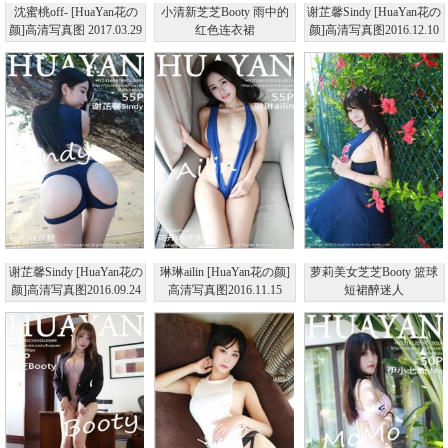
沈蜜桃off- [HuaYan花の
小清新芝芝Booty 雨中的
谢芷馨Sindy [HuaYan花の
颜]高清写真图 2017.03.29
红色连衣裙
颜]高清写真图2016.12.10
VOL.033
VOL.015
谢芷馨Sindy [HuaYan花の
琳琳ailin [HuaYan花の颜]
萝莉美女芝芝Booty 篮球
颜]高清写真图2016.09.24
高清写真图2016.11.15
短裙醉迷人
VOL.005
VOL.010