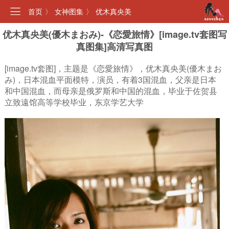
首页
〉
女神图集
〉
优木真央美
优木真央美(優木まおみ)-《恋愛旅情》[image.tv套图写
真图集]高清写真图
[image.tv套图]，主题是《恋愛旅情》，优木真央美(優木まお
み)，日本混血平面模特，演员，有着3国混血，父亲是日本
和中国混血，而母亲是俄罗斯和中国的混血，毕业于佐贺县
立致遠馆高等学校毕业，东京学艺大学