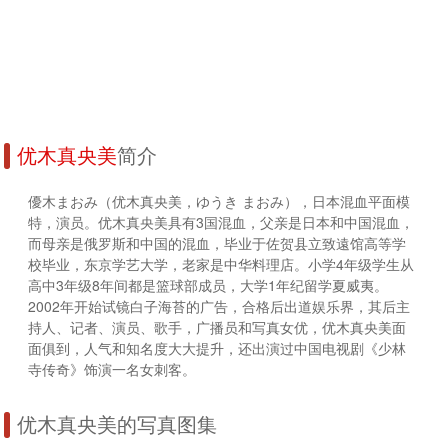
优木真央美
简介
優木まおみ（优木真央美，ゆうき まおみ），日本混血平面模
特，演员。优木真央美具有3国混血，父亲是日本和中国混血，
而母亲是俄罗斯和中国的混血，毕业于佐贺县立致遠馆高等学
校毕业，东京学艺大学，老家是中华料理店。小学4年级学生从
高中3年级8年间都是篮球部成员，大学1年纪留学夏威夷。
2002年开始试镜白子海苔的广告，合格后出道娱乐界，其后主
持人、记者、演员、歌手，广播员和写真女优，优木真央美面
面俱到，人气和知名度大大提升，还出演过中国电视剧《少林
寺传奇》饰演一名女刺客。
优木真央美的写真图集