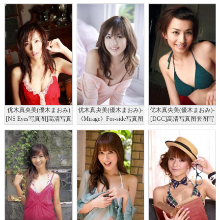
优木真央美(優木まおみ)
优木真央美(優木まおみ)-
优木真央美(優木まおみ)-
[NS Eyes写真图]高清写真
《Mirage》For-side写真图
[DGC]高清写真图套图写
图SF-No.452
真图集No.328