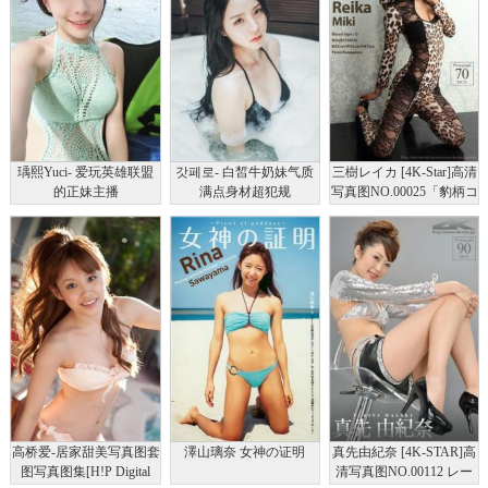
瑀熙Yuci- 爱玩英雄联盟
갓페로- 白皙牛奶妹气质
三樹レイカ [4K-Star]高清
的正妹主播
满点身材超犯规
写真图NO.00025「豹柄コ
スチューム」
高桥爱-居家甜美写真图套
澤山璃奈 女神の证明
真先由紀奈 [4K-STAR]高
图写真图集[H!P Digital
清写真图NO.00112 レー