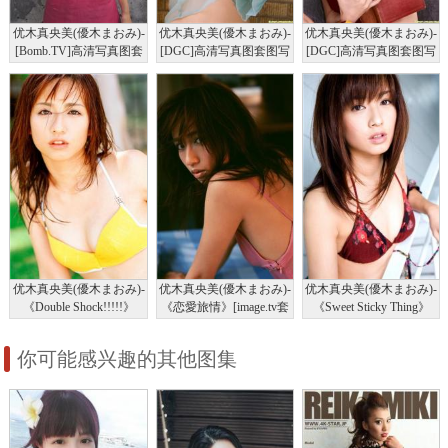
优木真央美(優木まおみ)-
优木真央美(優木まおみ)-
优木真央美(優木まおみ)-
[Bomb.TV]高清写真图套
[DGC]高清写真图套图写
[DGC]高清写真图套图写
图写真图集2007-11
真图集No.814
真图集No.956
优木真央美(優木まおみ)-
优木真央美(優木まおみ)-
优木真央美(優木まおみ)-
《Double Shock!!!!!》
《恋愛旅情》[image.tv套
《Sweet Sticky Thing》
[image.tv套图写真图集]高
图写真图集]高清写真图
[image.tv套图写真图集]高
清写真图
清写真图
你可能感兴趣的其他图集