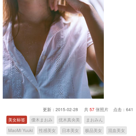
更新：2015-02-28 共
57
张照片 点击：
641
美女标签
優木まおみ
优木真央美
まおみん
MaoMi Yuuki
性感美女
日本美女
极品美女
混血美女