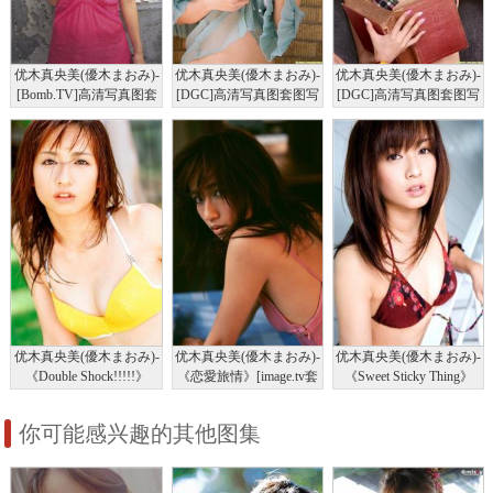
优木真央美(優木まおみ)-
优木真央美(優木まおみ)-
优木真央美(優木まおみ)-
[Bomb.TV]高清写真图套
[DGC]高清写真图套图写
[DGC]高清写真图套图写
图写真图集2007-11
真图集No.814
真图集No.956
优木真央美(優木まおみ)-
优木真央美(優木まおみ)-
优木真央美(優木まおみ)-
《Double Shock!!!!!》
《恋愛旅情》[image.tv套
《Sweet Sticky Thing》
[image.tv套图写真图集]高
图写真图集]高清写真图
[image.tv套图写真图集]高
清写真图
清写真图
你可能感兴趣的其他图集