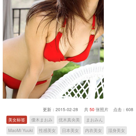
更新：2015-02-28 共
50
张照片 点击：
608
美女标签
優木まおみ
优木真央美
まおみん
MaoMi Yuuki
性感美女
日本美女
内衣美女
湿身美女