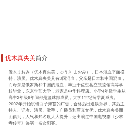
优木真央美
简介
優木まおみ（优木真央美，ゆうき まおみ），日本混血平面模
特，演员。优木真央美具有3国混血，父亲是日本和中国混血，
而母亲是俄罗斯和中国的混血，毕业于佐贺县立致遠馆高等学
校毕业，东京学艺大学，老家是中华料理店。小学4年级学生从
高中3年级8年间都是篮球部成员，大学1年纪留学夏威夷。
2002年开始试镜白子海苔的广告，合格后出道娱乐界，其后主
持人、记者、演员、歌手，广播员和写真女优，优木真央美面
面俱到，人气和知名度大大提升，还出演过中国电视剧《少林
寺传奇》饰演一名女刺客。