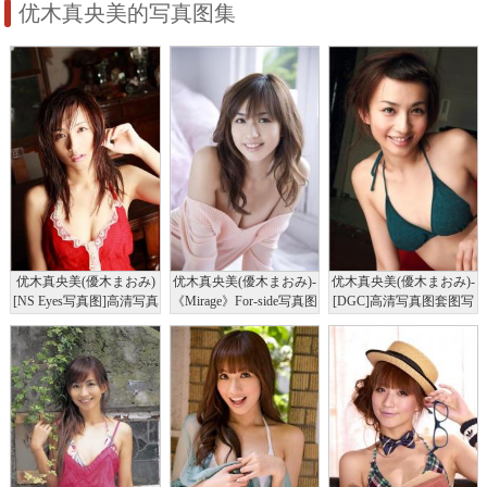
优木真央美的写真图集
优木真央美(優木まおみ)
优木真央美(優木まおみ)-
优木真央美(優木まおみ)-
[NS Eyes写真图]高清写真
《Mirage》For-side写真图
[DGC]高清写真图套图写
图SF-No.452
真图集No.328