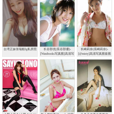
台湾正妹张瑞舫Ig私房照
长谷部优(長谷部優)-
长崎莉奈(長崎莉奈)-
[Wanibooks写真图]高清写
[@misty]高清写真图套图
真图No.18
写真图集No.185