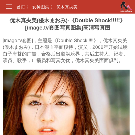
首页
〉
女神图集
〉
优木真央美
优木真央美(優木まおみ)-《Double Shock!!!!!》
[image.tv套图写真图集]高清写真图
[image.tv套图]，主题是《Double Shock!!!!!》，优木真央美
(優木まおみ)，日本混血平面模特，演员，2002年开始试镜
白子海苔的广告，合格后出道娱乐界，其后主持人、记者、
演员、歌手，广播员和写真女优，优木真央美面面俱到。