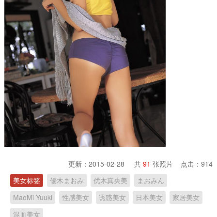
更新：2015-02-28 共
91
张照片 点击：
914
美女标签
優木まおみ
优木真央美
まおみん
MaoMi Yuuki
性感美女
诱惑美女
日本美女
家居美女
混血美女