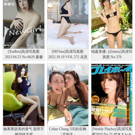
[XiuRen]高清写真图
[MFStar]高清写真图
稲森美優- [@misty]高清写
2023.04.25 No.6629 夏馨
2022.10.19 VOL.572 吴思
真图 No.370
瑶 新人黑丝
晚 丝袜美腿
杨果果甜美的香气 甜而不
Celine Chung 35E的谷胸
[Weekly Playboy]高清写真
腻回味无穷
「武则天」
图2010 No.21 优木まおみ