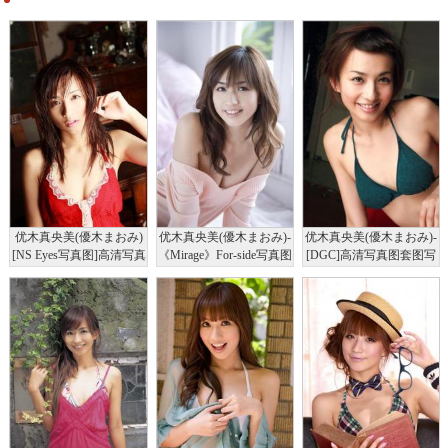
优木真央美(優木まおみ)
优木真央美(優木まおみ)-
优木真央美(優木まおみ)-
[NS Eyes写真图]高清写真
《Mirage》For-side写真图
[DGC]高清写真图套图写
图SF-No.452
真图集No.328