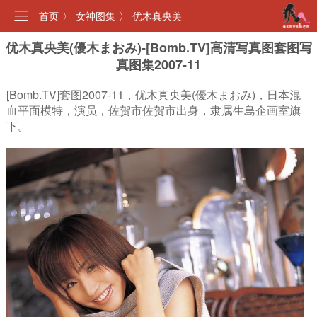
首页
〉
女神图集
〉
优木真央美
优木真央美(優木まおみ)-[Bomb.TV]高清写真图套图写
真图集2007-11
[Bomb.TV]套图2007-11，优木真央美(優木まおみ)，日本混
血平面模特，演员，佐贺市佐贺市出身，隶属生島企画室旗
下。