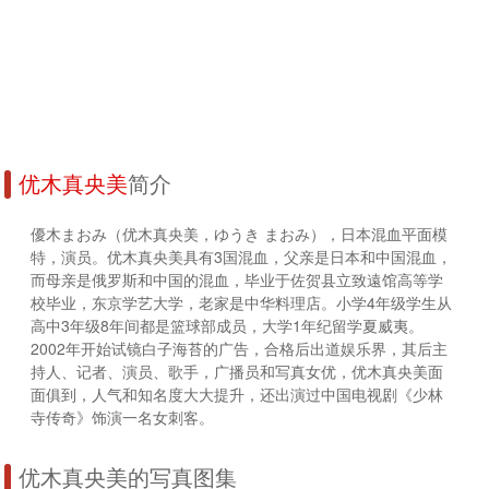
优木真央美
简介
優木まおみ（优木真央美，ゆうき まおみ），日本混血平面模
特，演员。优木真央美具有3国混血，父亲是日本和中国混血，
而母亲是俄罗斯和中国的混血，毕业于佐贺县立致遠馆高等学
校毕业，东京学艺大学，老家是中华料理店。小学4年级学生从
高中3年级8年间都是篮球部成员，大学1年纪留学夏威夷。
2002年开始试镜白子海苔的广告，合格后出道娱乐界，其后主
持人、记者、演员、歌手，广播员和写真女优，优木真央美面
面俱到，人气和知名度大大提升，还出演过中国电视剧《少林
寺传奇》饰演一名女刺客。
优木真央美的写真图集