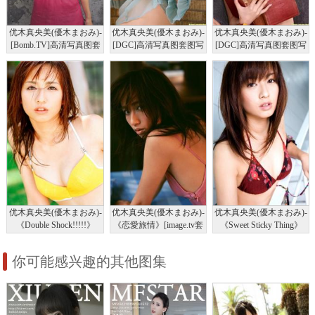
优木真央美(優木まおみ)-
优木真央美(優木まおみ)-
优木真央美(優木まおみ)-
[Bomb.TV]高清写真图套
[DGC]高清写真图套图写
[DGC]高清写真图套图写
图写真图集2007-11
真图集No.814
真图集No.956
优木真央美(優木まおみ)-
优木真央美(優木まおみ)-
优木真央美(優木まおみ)-
《Double Shock!!!!!》
《恋愛旅情》[image.tv套
《Sweet Sticky Thing》
[image.tv套图写真图集]高
图写真图集]高清写真图
[image.tv套图写真图集]高
清写真图
清写真图
你可能感兴趣的其他图集