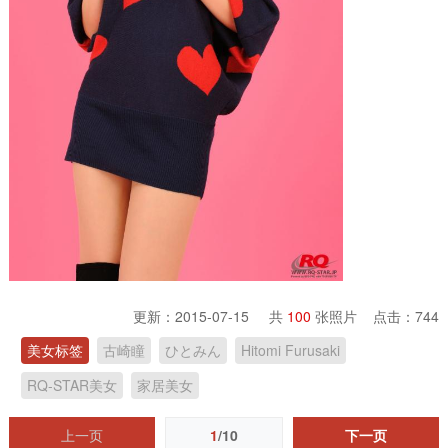
更新：2015-07-15 共
100
张照片 点击：
744
美女标签
古崎瞳
ひとみん
Hitomi Furusaki
RQ-STAR美女
家居美女
上一页
1
/10
下一页