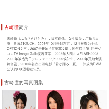
古崎瞳
简介
古崎瞳（ふるさきひとみ），日本偶像、女性演员，广岛县出
身，隶属2TOUCH。2006年10月来到东京，12月被选为手机
OPTION女王，2007年开始担任赛车女郎，同年获得第1回デジ
コンTV Image Galle竞赛亚军。2008年入围ミスFLASH2008，
2009年被选为日テレジェニック2009候补生。2009年开始出演
舞台剧，2010年首次出演电影『君が踊る、夏』，并成为DMM
公认的F联盟啦啦队员。
古崎瞳的写真图集