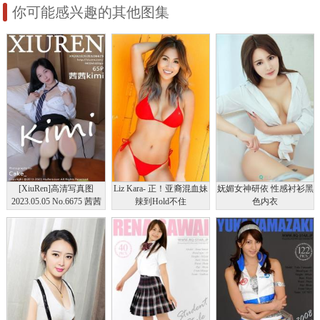
你可能感兴趣的其他图集
[XiuRen]高清写真图
Liz Kara- 正！亚裔混血妹
妩媚女神研依 性感衬衫黑
2023.05.05 No.6675 茜茜
辣到Hold不住
色内衣
Kimi 美腿短裙