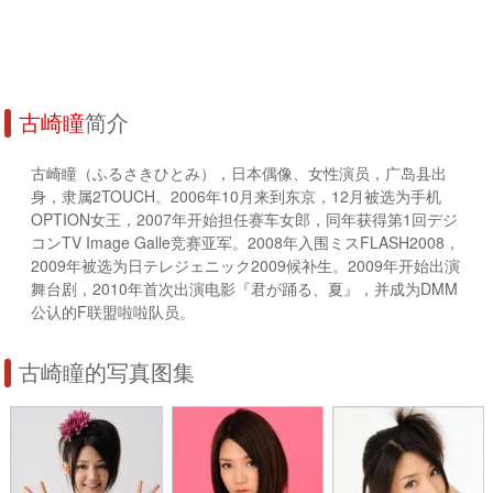
古崎瞳
简介
古崎瞳（ふるさきひとみ），日本偶像、女性演员，广岛县出
身，隶属2TOUCH。2006年10月来到东京，12月被选为手机
OPTION女王，2007年开始担任赛车女郎，同年获得第1回デジ
コンTV Image Galle竞赛亚军。2008年入围ミスFLASH2008，
2009年被选为日テレジェニック2009候补生。2009年开始出演
舞台剧，2010年首次出演电影『君が踊る、夏』，并成为DMM
公认的F联盟啦啦队员。
古崎瞳的写真图集