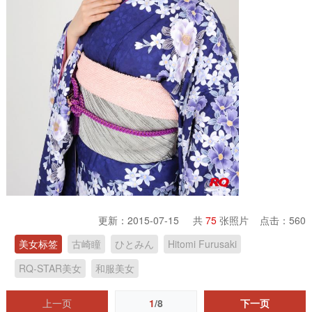
更新：2015-07-15 共
75
张照片 点击：
560
美女标签
古崎瞳
ひとみん
Hitomi Furusaki
RQ-STAR美女
和服美女
上一页
1
/8
下一页