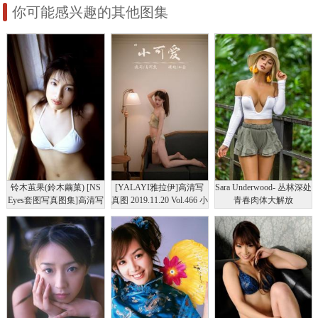
你可能感兴趣的其他图集
铃木茧果(鈴木繭菓) [NS
[YALAYI雅拉伊]高清写
Sara Underwood- 丛林深处
Eyes套图写真图集]高清写
真图 2019.11.20 Vol.466 小
青春肉体大解放
真图SF-No.135
可爱 加奈