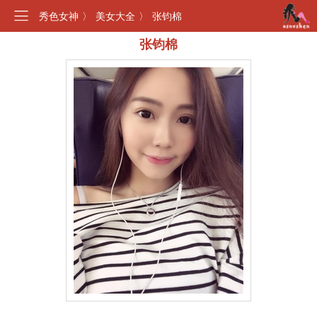
秀色女神
〉
美女大全
〉
张钧棉
张钧棉