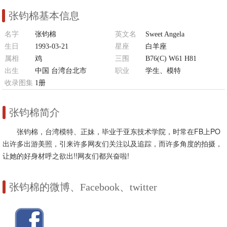
张钧棉基本信息
名字
张钧棉
英文名
Sweet Angela
生日
1993-03-21
星座
白羊座
属相
鸡
三围
B76(C) W61 H81
出生
中国 台湾台北市
职业
学生、模特
收录图集
1册
张钧棉简介
张钧棉，台湾模特、正妹，毕业于亚东技术学院，时常在FB上PO
出许多出游美照，引来许多网友们关注以及追踪，而许多角度的拍摄，
让她的好身材呼之欲出!!网友们都兴奋啦!
张钧棉的微博、Facebook、twitter