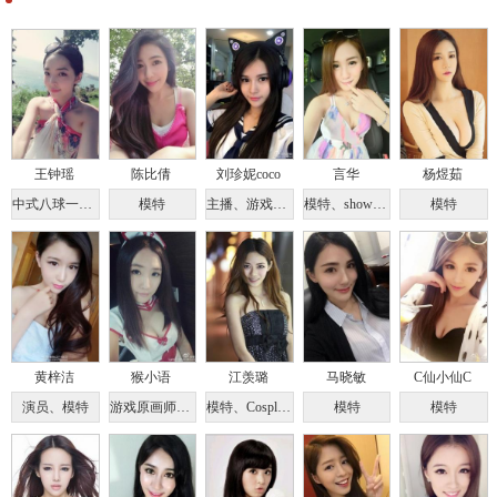
王钟瑶
陈比倩
刘珍妮coco
言华
杨煜茹
中式八球一级裁判
模特
主播、游戏解说、模特
模特、showgirl
模特
黄梓洁
猴小语
江羡璐
马晓敏
C仙小仙C
演员、模特
游戏原画师、京东手模、Coser
模特、Cosplayer、淘女郎
模特
模特