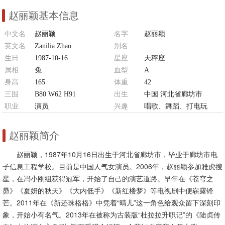
赵丽颖基本信息
中文名
赵丽颖
名字
赵丽颖
英文名
Zanilia Zhao
别名
生日
1987-10-16
丽颖、颖宝、小赵总、胖陆贞大人
星座
天秤座
属相
兔
血型
A
身高
165
体重
42
三围
B80 W62 H91
出生
中国 河北省廊坊市
职业
演员
兴趣
唱歌、舞蹈、打电玩
赵丽颖简介
赵丽颖，1987年10月16日出生于河北省廊坊市，毕业于廊坊市电
子信息工程学校。目前是中国人气女演员。2006年，赵丽颖参加雅虎搜
星，在冯小刚组获得冠军，开始了自己的演艺道路。早年在《苍穹之
昴》《夏妍的秋天》《大内低手》《新红楼梦》等电视剧中便崭露锋
芒。2011年在《新还珠格格》中凭着“晴儿”这一角色给观众留下深刻印
象，开始小有名气。2013年在被称为古装版“杜拉拉升职记”的《陆贞传