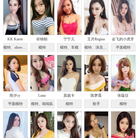
KK Karen
祈锦钥
宁宁儿
王月Regina
会飞的小虎牙
模特、showgirl
模特
模特、车模
模特、演员、歌手
平面模特
雨夕cy
Luna
莫妮卡
陈梦晨
张蕴仪
平面模特
模特、啦啦队
模特
歌手
模特