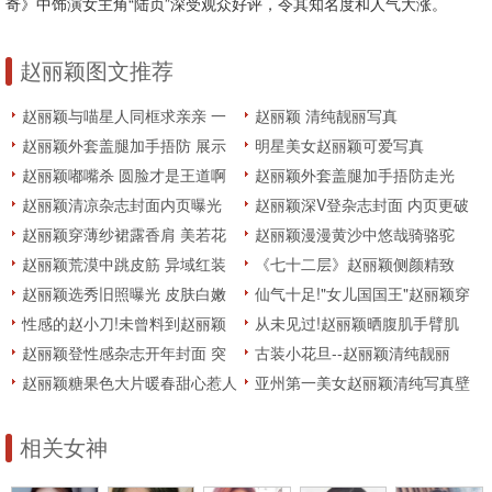
奇》中饰演女主角“陆贞”深受观众好评，令其知名度和人气大涨。
赵丽颖图文推荐
赵丽颖与喵星人同框求亲亲 一
赵丽颖 清纯靓丽写真
看就是猫奴
赵丽颖外套盖腿加手捂防 展示
明星美女赵丽颖可爱写真
淑女坐
赵丽颖嘟嘴杀 圆脸才是王道啊
赵丽颖外套盖腿加手捂防走光
展示淑女坐
赵丽颖清凉杂志封面内页曝光
赵丽颖深V登杂志封面 内页更破
变身现代版人鱼灵动迷人
尺度秀美背
赵丽颖穿薄纱裙露香肩 美若花
赵丽颖漫漫黄沙中悠哉骑骆驼
仙子
满脸笑容是挡不住的小太阳
赵丽颖荒漠中跳皮筋 异域红装
《七十二层》赵丽颖侧颜精致
加身风姿绰约
一身黑衣装扮抵挡不住甜美气质
赵丽颖选秀旧照曝光 皮肤白嫩
仙气十足!"女儿国国王"赵丽颖穿
超清纯
花瓣裙现身
性感的赵小刀!未曾料到赵丽颖
从未见过!赵丽颖晒腹肌手臂肌
身材这么有料
帅爆
赵丽颖登性感杂志开年封面 突
古装小花旦--赵丽颖清纯靓丽
破尺度
赵丽颖糖果色大片暖春甜心惹人
亚州第一美女赵丽颖清纯写真壁
爱
纸 变白马公主俏皮可爱
相关女神