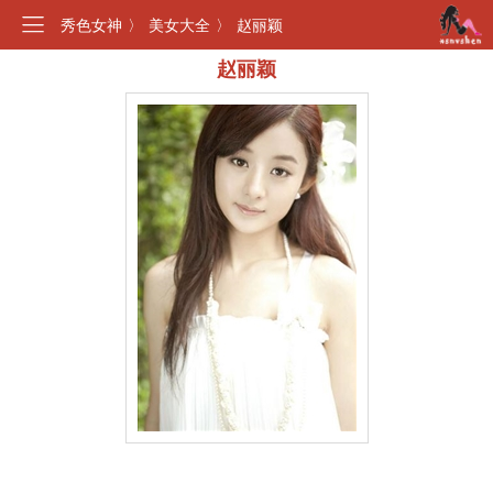
秀色女神
〉
美女大全
〉
赵丽颖
赵丽颖