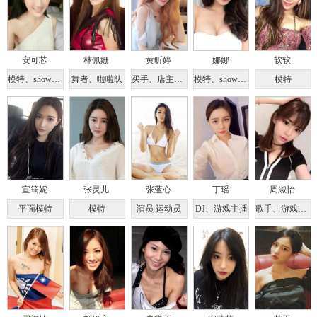
安可芯
林佩姗
黄昕婷
娜娜
软软
模特、showgirl
舞者、啦啦队
买手、店主、模特
模特、showgirl、钢琴教师、教师助理
模特
宣筠妮
张灵儿
张蓝心
丁瑶
周淑怡
平面模特
模特
演员 运动员
DJ、游戏主播
歌手、游戏解说员