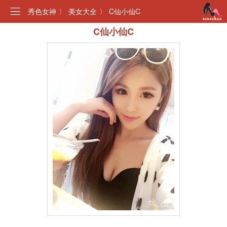
秀色女神
〉
美女大全
〉
C仙小仙C
C仙小仙C