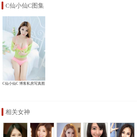
C仙小仙C图集
C仙小仙C 博客私房写真图
相关女神