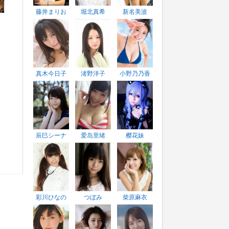
纱
藤井まりお
堀北真希
新名美波
佑
真木今日子
渚野洋子
小野乃乃香
辰巳シーナ
爱岛里绪
樱花妹
彩川ひなの
つぼみ
柴原麻衣