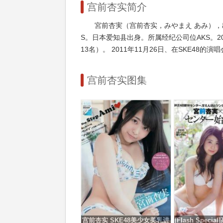
宫前杏实简介
宮前杏実（宫前杏实，みやまえ あみ），出
S。日本爱知县出身。所属经纪公司位AKS。201
13名）。 2011年11月26日、在SKE48的演
宫前杏实图集
宫前杏实 SKE48美少女美乳进
[Flash Speci