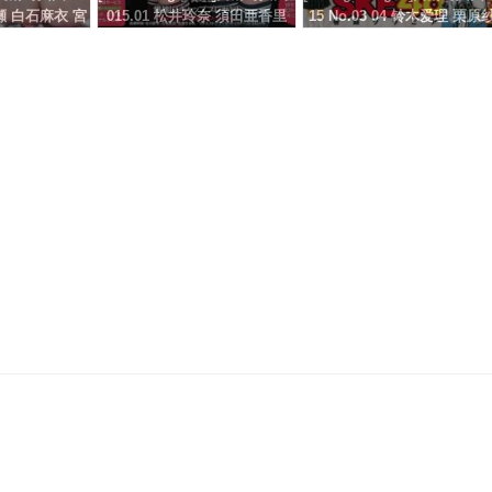
瀬 白石麻衣 宮
015.01 松井玲奈 須田亜香里
15 No.03 04 铃木爱理 栗原
北川綾巴
柴田阿弥 古畑奈和 北川綾巴
英 北川绫巴 宫前杏実 松川
宮前杏実
依子 秋月成美