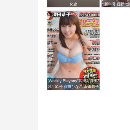
化史
5新年号 西野七
前杏実 
[Weekly Playboy]高清写真图2
014 51号 佐野ひなこ 深田恭子
北川绫巴 宫前杏実 永井亜子
铃木ふみ奈 仓持由香 新井爱瞳
桥本マナミ 多田爱佳 黒木桃子