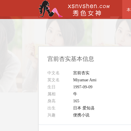
本
宫前杏实基本信息
中文名
宫前杏实
英文名
Miyamae Ami
生日
1997-09-09
属相
牛
身高
165
出生
日本 爱知县
兴趣
便携小说