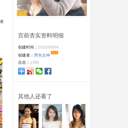
格者
宫前杏实资料明细
创建时间：
2016/08/04
Lv1
创建者：
秀色女神
0
点击：
1386
其他人还看了
0