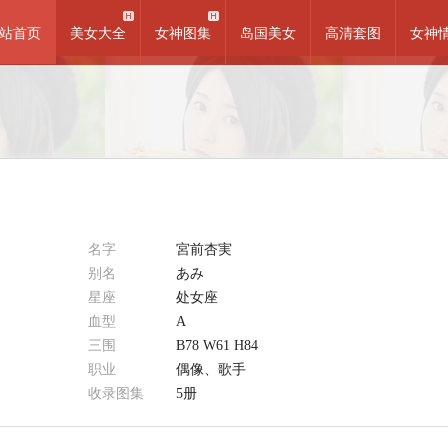
站首页
美女大全
女神图集
岛国美女
高清套图
女神
名字
宮前杏実
别名
あみ
星座
处女座
血型
A
三围
B78 W61 H84
职业
偶像、歌手
收录图集
5册