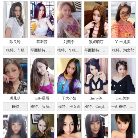
陈良玲
慕羽茜
刘奕宁
傲娇萌萌
Yumi尤美
模特、车模
平面模特、歌手、演员
模特、车模、足球宝贝
平面模特、Coser、主播
模特、淘女郎
玥儿玥
Kitty星辰
于大小姐
cherry冰
chen美妍
模特
模特、演员、推女郎
模特、推女郎
模特、Cosplayer
平面模特、淘女郎