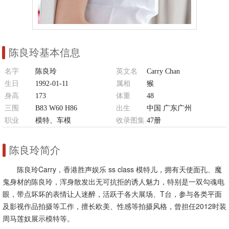
陈良玲基本信息
名字
陈良玲
英文名
Carry Chan
生日
1992-01-11
属相
猴
身高
173
体重
48
三围
B83 W60 H86
出生
中国 广东广州
职业
模特、车模
收录图集
47册
陈良玲简介
陈良玲Carry，香港胜声娱乐 ss class 模特儿，拥有天使面孔、魔
鬼身材的陈良玲，浑身散发出无可抗拒的诱人魅力，特别是一双勾魂电
眼，带点坏坏的表情让人迷醉，活跃于各大展场、T台，参与各类平面
及影视作品拍摄等工作，擅长欧美、性感等拍摄风格，曾担任2012时装
周马莲奴展示模特等。