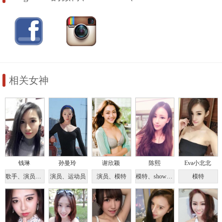
相关女神
钱琳
孙曼玲
谢欣颖
陈熙
Eva小北北
歌手、演员、主持人
演员、运动员
演员、模特
模特、showgirl
模特