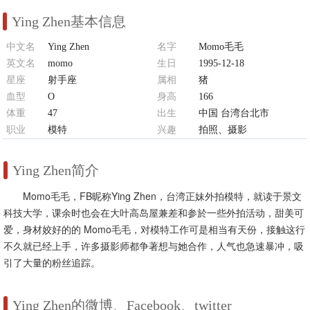
Ying Zhen基本信息
中文名
Ying Zhen
名字
Momo毛毛
英文名
momo
生日
1995-12-18
星座
射手座
属相
猪
血型
O
身高
166
体重
47
出生
中国 台湾台北市
职业
模特
兴趣
拍照、摄影
Ying Zhen简介
Momo毛毛，FB昵称Ying Zhen，台湾正妹外拍模特，就读于景文
科技大学，课余时也会在大叶高岛屋兼差和参於一些外拍活动，甜美可
爱，身材姣好的的 Momo毛毛，对模特工作可是相当有天份，接触这行
不久就已经上手，许多摄影师都争著想与她合作，人气也急速暴冲，吸
引了大量的粉丝追踪。
Ying Zhen的微博、Facebook、twitter