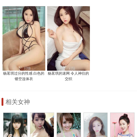
杨茗琪过分的性感 白色的
杨茗琪的迷网 令人神往的
镂空连体衣
交织
相关女神