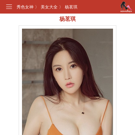
秀色女神
〉
美女大全
〉
杨茗琪
杨茗琪