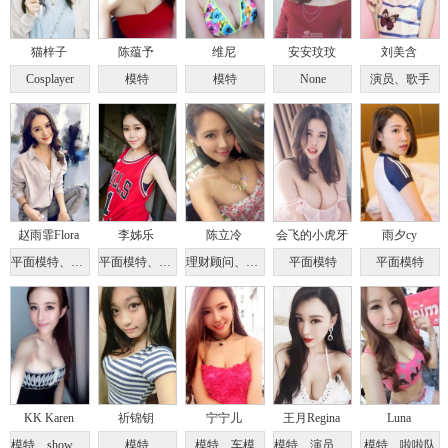
猫梓子
陈蕴予
维尼
安安玟玟
刘美含
Cosplayer
模特
模特
None
演员、歌手
赵雨霏Flora
李姊乐
陈立冷
会飞的小虎牙
雨夕cy
平面模特、车模
平面模特、学生
理财顾问、模特
平面模特
平面模特
KK Karen
祈锦钥
宁宁儿
王月Regina
Luna
模特、showgirl
模特
模特、车模
模特、演员、歌手
模特、啦啦队