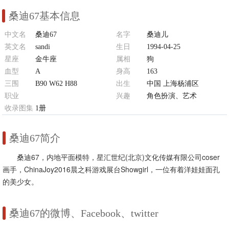
桑迪67基本信息
中文名
桑迪67
名字
桑迪儿
英文名
sandi
生日
1994-04-25
星座
金牛座
属相
狗
血型
A
身高
163
三围
B90 W62 H88
出生
中国 上海杨浦区
职业
兴趣
角色扮演、艺术
平面模特、showgirl、画手
收录图集
1册
桑迪67简介
桑迪67，内地平面模特，星汇世纪(北京)文化传媒有限公司coser
画手，ChinaJoy2016晨之科游戏展台Showgirl，一位有着洋娃娃面孔
的美少女。
桑迪67的微博、Facebook、twitter