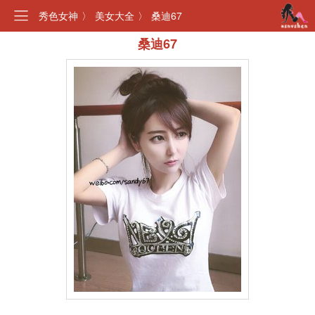
秀色女神
〉
美女大全
〉
桑迪67
桑迪67