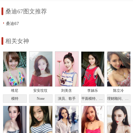
桑迪67图文推荐
桑迪67
相关女神
维尼
安安玟玟
刘美含
李姊乐
陈立冷
模特
None
演员、歌手
平面模特、学生
理财顾问、模特