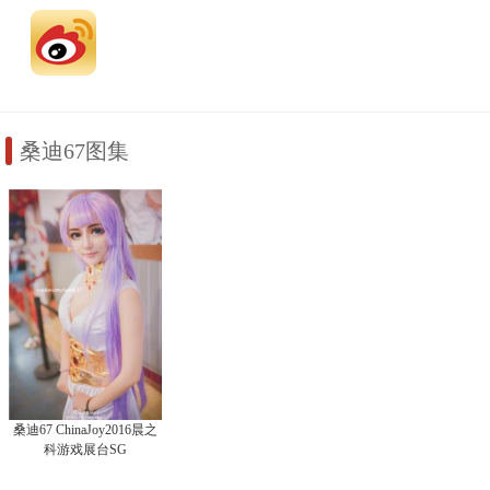
桑迪67图集
桑迪67 ChinaJoy2016晨之
科游戏展台SG