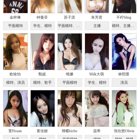
金梓琳
钟曼菲
苏子淇
朱芳君
不柠bling
平面模特
学生、模特
平面模特、主播
主播
模特、主播、古筝
欧咏怡
甄妮
维娜
Milk大萌
林熙蕾
模特、演员
模特、歌手
平面模特
学生、模特
演员
萱Hsuan
黄佳丽
帰蝶kicho
温蒂
张欣慈Olivia