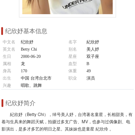
纪欣妤基本信息
中文名
纪欣妤
名字
紀欣妤
英文名
Betty Chi
别名
美人妤
生日
2000-06-20
星座
双子座
属相
龙
血型
B
身高
170
体重
49
出生
中国 台湾台北市
职业
演员
兴趣
唱歌、跳舞
纪欣妤简介
紀欣妤（Betty Chi），绰号美人妤，台湾著名童星，长相甜美，有
着与生具来的舞蹈天赋，拍摄过多支广告、MV，也参与过偶像剧、电
影演出，是多才多艺的明日之星。其妹妹也是童星 紀欣伶 。