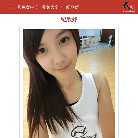
秀色女神
〉
美女大全
〉
纪欣妤
纪欣妤