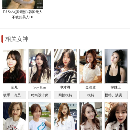
DJ Soda(黄素熙) 韩国无人
不晓的美人DJ
相关女神
宝儿
Soy Kim
申才恩
金雅然
柳胜玉
歌手、演员、评委
时尚设计师
网拍模特
模特
模特、演员、Balletion教练