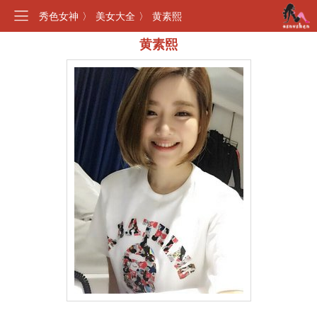
秀色女神
〉
美女大全
〉
黄素熙
黄素熙