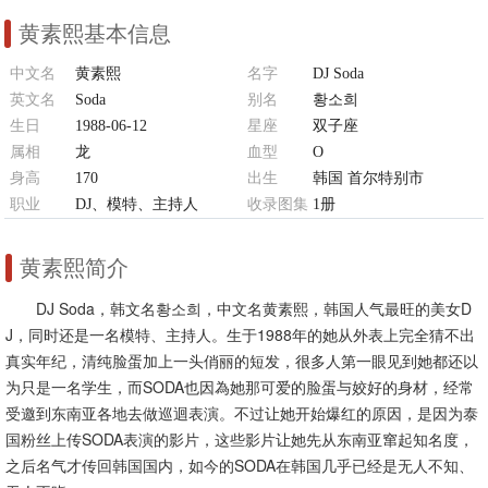
黄素熙基本信息
中文名
黄素熙
名字
DJ Soda
英文名
Soda
别名
황소희
生日
1988-06-12
星座
双子座
属相
龙
血型
O
身高
170
出生
韩国 首尔特别市
职业
DJ、模特、主持人
收录图集
1册
黄素熙简介
DJ Soda，韩文名황소희，中文名黄素熙，韩国人气最旺的美女D
J，同时还是一名模特、主持人。生于1988年的她从外表上完全猜不出
真实年纪，清纯脸蛋加上一头俏丽的短发，很多人第一眼见到她都还以
为只是一名学生，而SODA也因為她那可爱的脸蛋与姣好的身材，经常
受邀到东南亚各地去做巡迴表演。不过让她开始爆红的原因，是因为泰
国粉丝上传SODA表演的影片，这些影片让她先从东南亚窜起知名度，
之后名气才传回韩国国内，如今的SODA在韩国几乎已经是无人不知、