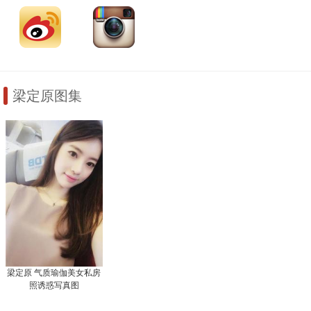
梁定原图集
梁定原 气质瑜伽美女私房
照诱惑写真图