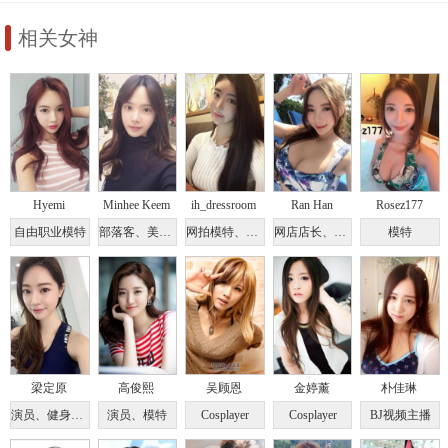
相关女神
Hyemi
Minhee Keem
ih_dressroom
Ran Han
Rosez177
自由职业模特
部落客、美妆达人
网拍模特、网红
网店店长、网拍模特
模特
梁定原
高俊熙
吴顾恩
金婷薰
朴佳琳
演员、健身教练
演员、模特
Cosplayer
Cosplayer
BJ视频主播