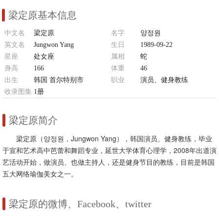
梁定原基本信息
中文名
梁定原
名字
양정원
英文名
Jungwon Yang
生日
1989-09-22
星座
处女座
属相
蛇
身高
166
体重
46
出生
韩国 首尔特别市
职业
演员、健身教练
收录图集
1册
梁定原简介
梁定原（양정원，Jungwon Yang），韩国演员、健身教练，毕业
于宣和艺术高中芭蕾和舞蹈专业，延世大学体育心理学，2008年出道演
艺活动开始，做演员、也做主持人，还是健身节目的教练，目前是韩国
五大网络瑜伽美女之一。
梁定原的微博、Facebook、twitter