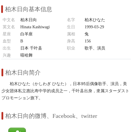
柏木日向基本信息
中文名
柏木日向
名字
柏木ひなた
英文名
Hinata Kashiwagi
生日
1999-03-29
星座
白羊座
属相
兔
血型
B
身高
156
出生
日本 千叶县
职业
歌手、演员
兴趣
嘻哈舞
柏木日向简介
柏木ひなた（かしわぎ ひなた），日本95后偶像歌手、演员，美
少女团体私立惠比寿中学的成员之一，千叶县出身，隶属スターダスト
プロモーション旗下。
柏木日向的微博、Facebook、twitter