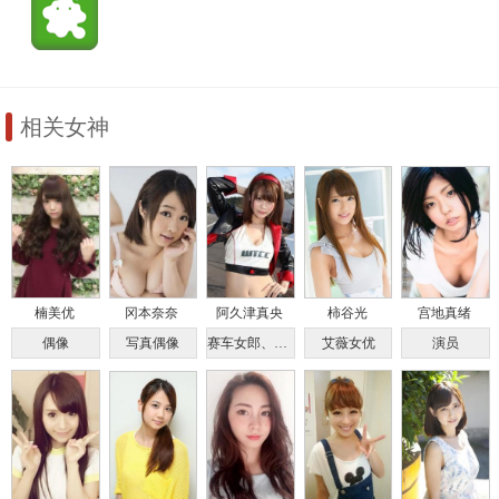
相关女神
楠美优
冈本奈奈
阿久津真央
柿谷光
宫地真绪
偶像
写真偶像
赛车女郎、模特
艾薇女优
演员