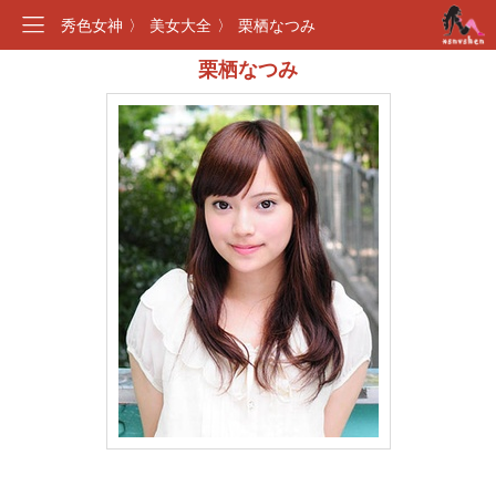
秀色女神
〉
美女大全
〉
栗栖なつみ
栗栖なつみ