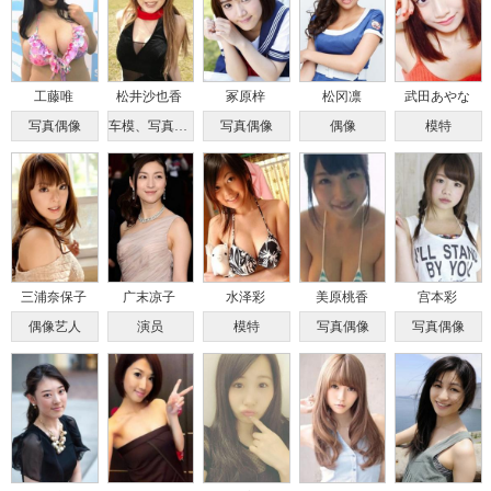
工藤唯
松井沙也香
冢原梓
松冈凛
武田あやな
写真偶像
车模、写真女优
写真偶像
偶像
模特
三浦奈保子
广末凉子
水泽彩
美原桃香
宫本彩
偶像艺人
演员
模特
写真偶像
写真偶像