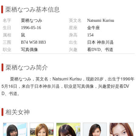
栗栖なつみ基本信息
名字
栗栖なつみ
英文名
Natsumi Kurisu
生日
1996-05-16
星座
金牛座
属相
鼠
身高
154
三围
B74 W58 H83
出生
日本 神奈川县
职业
写真偶像
兴趣
看DVD、书道
栗栖なつみ简介
栗栖なつみ，英文名：Natsumi Kurisu，现龄20岁，出生于1996年
5月16日，来自于日本神奈川县，职业是写真偶像，兴趣爱好是看DV
D、书道。
相关女神