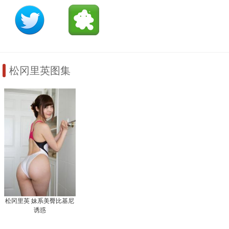
松冈里英图集
松冈里英 妹系美臀比基尼
诱惑