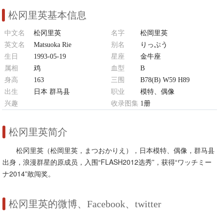
松冈里英基本信息
中文名
松冈里英
名字
松岡里英
英文名
Matsuoka Rie
别名
りっぷう
生日
1993-05-19
星座
金牛座
属相
鸡
血型
B
身高
163
三围
B78(B) W59 H89
出生
日本 群马县
职业
模特、偶像
兴趣
收录图集
1册
跳舞、绘画、潇洒、舞蹈、保养
松冈里英简介
松冈里英（松岡里英，まつおかりえ），日本模特、偶像，群马县
出身，浪漫群星的原成员，入围“FLASH2012选秀”，获得“ワッチミー
ナ2014”敢闯奖。
松冈里英的微博、Facebook、twitter