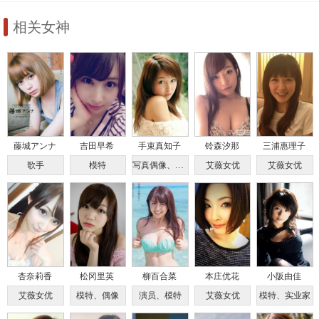
相关女神
藤城アンナ
吉田早希
手束真知子
铃森汐那
三浦惠理子
歌手
模特
写真偶像、歌手
艾薇女优
艾薇女优
杏奈莉香
松冈里英
柳百合菜
本庄优花
小阪由佳
艾薇女优
模特、偶像
演员、模特
艾薇女优
模特、实业家