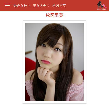
秀色女神
〉
美女大全
〉
松冈里英
松冈里英