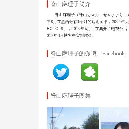
脊山麻理子简介
脊山麻理子（脊山ちゃん，せやままりこ）
年8月在墨西哥有1个月的短期留学，2004年
HOTO IS」，2010年5月，在离开了电视
013年6月博客中宣部转会。
脊山麻理子的微博、Facebook、inst
脊山麻理子图集