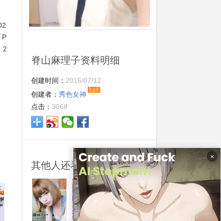
2
P
，2
脊山麻理子资料明细
创建时间：
2016/07/12
Lv1
创建者：
秀色女神
0
点击：
3068
×
其他人还看了