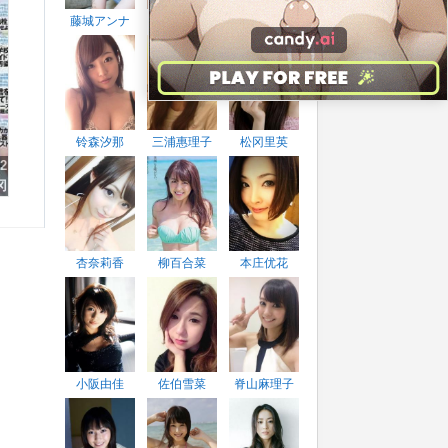
藤城アンナ
吉田早希
手束真知子
铃森汐那
三浦惠理子
松冈里英
2
冈
O
杏奈莉香
柳百合菜
本庄优花
小阪由佳
佐伯雪菜
脊山麻理子