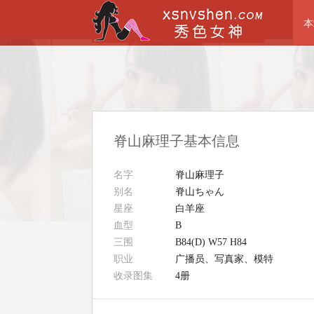
本
脊山麻理子基本信息
名字
脊山麻理子
别名
脊山ちゃん
星座
白羊座
血型
B
三围
B84(D) W57 H84
职业
广播员、写真家、模特
收录图集
4册