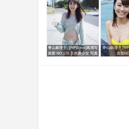
脊山麻理子- [WPB-net]高清写
脊山麻理子 [WP
真图 NO.170 天然美少女 写真
真图NO
集