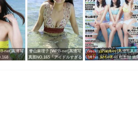
B-net]高清写
脊山麻理子 [WPB-net]高清写
[Weekly Playboy]高清写真图
.168
真图NO.165「アイドルすぎる
014 No.32 SKE48 相楽树 吉
33歳」
里帆 脊山麻理子 SAKURAC
drop 橘花凛