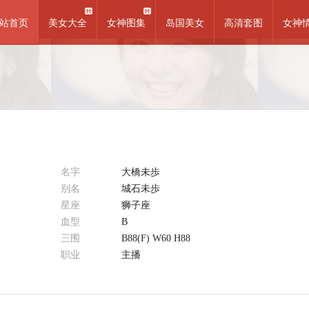
站首页
美女大全
女神图集
岛国美女
高清套图
女神
名字
大橋未歩
别名
城石未歩
星座
狮子座
血型
B
三围
B88(F) W60 H88
职业
主播