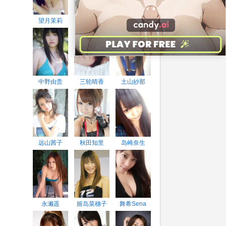
望月茉莉
桥本枫
桐谷美玲
中野由贵
三轮晴香
土山紗那
远山茜子
秋田知里
岛崎奈生
永濑遥
姬岛菜穗子
舞希Sena