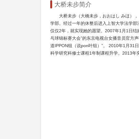
大桥未步简介
大桥未步（大橋未歩，おおはし みほ）
学部。经过一年的休整后进入上智大学法学部法
仅仅2年，就实现她的愿望。2007年1月1日
乓球锦标赛大会”的东京电视台女播音员官方声援
道IPPON组（说pon叶组）”。 2010年1
科学研究科修士课程1年制课程升学。2013