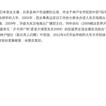
，日本美女主播，兵库县神户市须磨区出身，毕业于神戸女学院初中部?高
律学科入学。2002年，想从事奥运采访工作的大桥未步进入东京电视台
结婚。2009年，升级为东京电视台广播部主任。同年担任《2009横浜世界
单元「乒乓球7”和“柔道大满贯东京2009》的应援男女混合播音员组合“
月31日神户报社《新兵库人闪耀》中登场。2012年4月开始早稻田大学大学院体
年突发轻度脑梗塞，休整后复职。