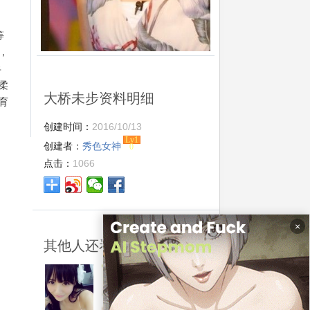
等
，
乒
柔
大桥未步资料明细
育
创建时间：
2016/10/13
Lv1
创建者：
秀色女神
0
点击：
1066
×
其他人还看了