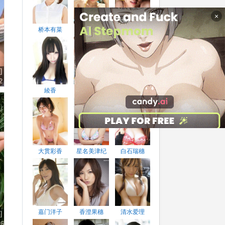
×
桥本有菜
相泽仁美
大久保麻梨子
]
2
綾香
笕美和子
高崎圣子
大贯彩香
星名美津纪
白石瑞穗
嘉门洋子
香澄果穗
清水爱理
]
6