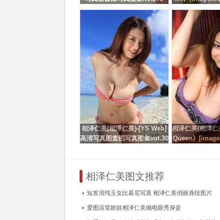
高清写
相泽仁美(相澤仁美)-[YS Web]
相泽仁美(相澤仁美)
高清写真图套图写真图集vol.30
Queen》[ima
6
集]高清
相泽仁美图文推荐
短发清纯玉女比基尼写真 相泽仁美俏丽身段图片
爱图浴室娇娃相泽仁美抛电眼秀身姿