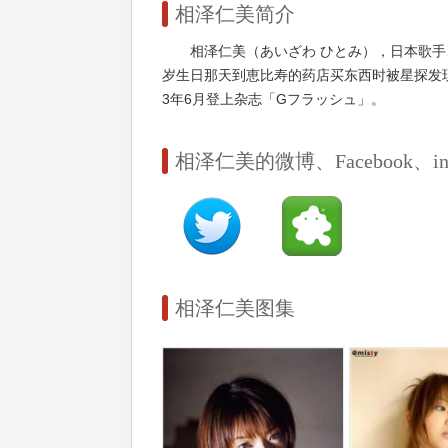
相泽仁美简介
相泽仁美（あいざわ ひとみ），日本歌手
岁生日那天到恵比寿的药店买东西时被星探发现
3年6月登上杂志「Gフラッシュ」。
相泽仁美的微博、Facebook、insta
相泽仁美图集