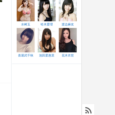
水树玉
铃木爱理
渡边麻友
喜屋武千秋
池田爱惠里
花木衣世