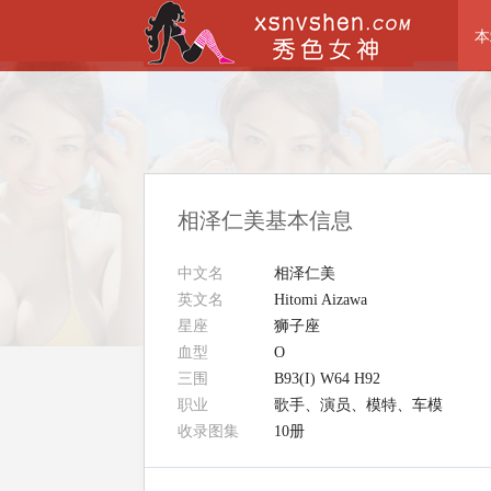
本
相泽仁美基本信息
中文名
相泽仁美
英文名
Hitomi Aizawa
星座
狮子座
血型
O
三围
B93(I) W64 H92
职业
歌手、演员、模特、车模
收录图集
10册