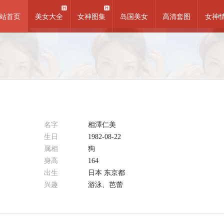
站首页
美女大全
女神图集
岛国美女
高清套图
女神
名字
相澤仁美
生日
1982-08-22
属相
狗
身高
164
出生
日本 东京都
兴趣
游泳、芭蕾