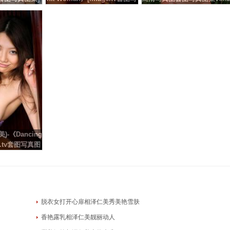
真图
真图集]高清写真图
4
-《Dancing
ge.tv套图写真图
写真图
脱衣女打开心扉相泽仁美秀美艳雪肤
香艳露乳相泽仁美靓丽动人