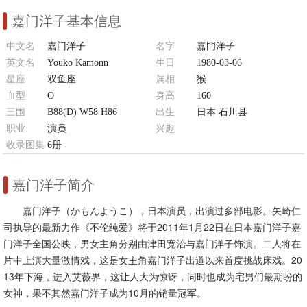
嘉门洋子基本信息
中文名
嘉门洋子
名字
嘉門洋子
英文名
Youko Kamonn
生日
1980-03-06
星座
双鱼座
属相
猴
血型
O
身高
160
三围
B88(D) W58 H86
出生
日本 石川县
职业
演员
兴趣
收录图集
6册
瑜伽、独自旅行、英语会话、三味
线、日本舞踊
嘉门洋子简介
嘉门洋子（かもんようこ），日本演员，出演过多部电影。矢崎仁
司执导的最新力作《不伦纯爱》将于2011年1月22日在日本嘉门洋子嘉
门洋子全国公映，男女主角分别由津田宽治与嘉门洋子饰演。二人将在
片中上演大量激情戏，这是女主角嘉门洋子出道以来首度挑战床戏。20
13年下海，进入艾薇界，这让人大为惊讶，同时也成为宅男们最期盼的
女神，果不其然嘉门洋子成为10月的销量冠军。