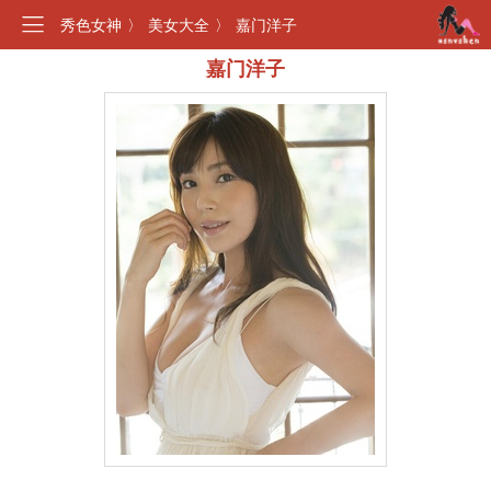
秀色女神
〉
美女大全
〉
嘉门洋子
嘉门洋子