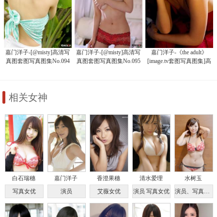
嘉门洋子-[@misty]高清写
嘉门洋子-[@misty]高清写
嘉门洋子-《the adult》
真图套图写真图集No.094
真图套图写真图集No.095
[image.tv套图写真图集]高
清写真图
相关女神
白石瑞穗
嘉门洋子
香澄果穗
清水爱理
水树玉
写真女优
演员
艾薇女优
演员 写真女优
演员、写真女优