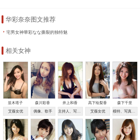
真图集No.1218
真图集No.768
华彩奈奈图文推荐
宅男女神華彩なな撕裂的独特魅
力
相关女神
並木塔子
森川彩香
井上和香
高下绘梨香
森下千里
艾薇女优
偶像、歌手
主持人、写真女优
艾薇女优
模特、写真偶像