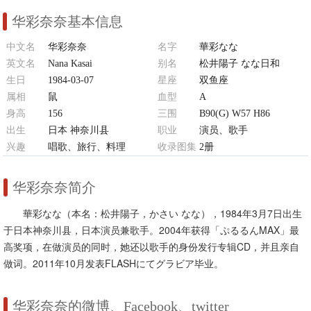
华彩奈奈基本信息
中文名
华彩奈奈
名字
華彩なな
英文名
Nana Kasai
别名
松井陽子 なな日和
生日
1984-03-07
星座
双鱼座
属相
鼠
血型
A
身高
156
三围
B90(G) W57 H86
出生
日本 神奈川县
职业
演员、歌手
兴趣
唱歌、旅行、料理
收录图集
2册
华彩奈奈简介
華彩なな（本名：松井陽子，かさい なな），1984年3月7日出生
于日本神奈川县，日本演员兼歌手。2004年获得「ぷるるんMAX」最
高奖项，在做演员的同时，她还以歌手的身份发行专辑CD，并且亲自
做词。2011年10月发表FLASHにてグラビア毕业。
华彩奈奈的微博、Facebook、twitter