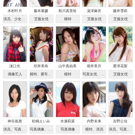
木村叶月
藤本紫媛
助川真里绘
泷泽麻衣
藤井雪莉
演员、少女偶像
艾薇女优
模特
艾薇女优
艾薇女优
泷口光
织井美有
山中真由美
堀井美月
爱泽花梨
偶像艺人
模特、赛车女郎
模特
写真女优、演员
艾薇女优
神乐坂惠
松嶋えいみ
水瀬莉菜
内野未来
吉野公佳
演员、写真偶像
写真偶像、平面模特
写真偶像
模特、演员
演员、写真偶像