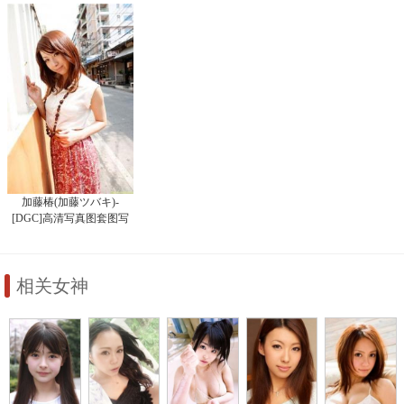
加藤椿(加藤ツバキ)-
[DGC]高清写真图套图写
真图集No.1105
相关女神