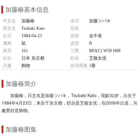
加藤椿基本信息
中文名
加藤椿
名字
加藤ツバキ
英文名
Tsubaki Kato
别名
生日
1984-04-23
夏樹カオル 佐藤有紀 江藤翼 加藤
星座
金牛座
属相
鼠
椿
血型
B
身高
161
三围
B83(C) W58 H88
出生
日本 东京都
职业
艾薇女优
兴趣
购物
收录图集
1册
加藤椿简介
加藤椿，日文名是加藤ツバキ，Tsubaki Kato，现龄32岁，出生于
1984年4月23日，来自于东京都，职业是艾薇女优，在2006年出道，兴
趣爱好是购物。
加藤椿图集