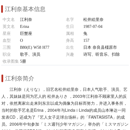
江利奈基本信息
中文名
江利奈
名字
松井絵里奈
英文名
Erina
生日
1987-07-04
星座
巨蟹座
属相
兔
血型
O
身高
157
三围
B80(E) W58 H77
出生
日本 奈良县橿原市
职业
歌手、演员
兴趣
诗写、听音乐、扫除
收录图集
5册
江利奈简介
江利奈（えりな），旧艺名松井絵里奈，日本人气歌手、演员、艺
人，其妹妹是同为艺人的 松井ありさ ，2003年江利奈不顾家里人的反
对，依然离家出走来到东京以成为偶像为目标而努力，并进入事务所，
当时的歌手艺名是Erina，2004年与Linda☆Linda的成员山本琳达一同
发表CD，还成为了『艺人女子足球台场杯』的「FANTASISTA」的成
员。2006年中旬参加「ミス週刊少年マガジン」举办的「ミスマガジン