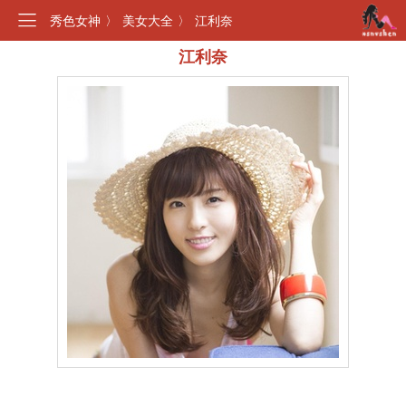
秀色女神
〉
美女大全
〉
江利奈
江利奈