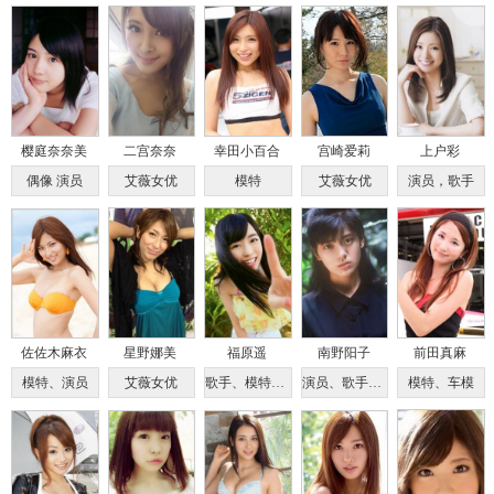
樱庭奈奈美
二宫奈奈
幸田小百合
宫崎爱莉
上户彩
偶像 演员
艾薇女优
模特
艾薇女优
演员，歌手
佐佐木麻衣
星野娜美
福原遥
南野阳子
前田真麻
模特、演员
艾薇女优
歌手、模特、声优
演员、歌手、主持人
模特、车模