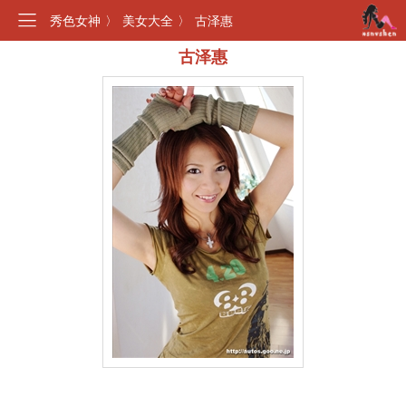
秀色女神
〉
美女大全
〉
古泽惠
古泽惠