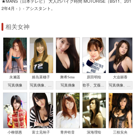
★MANS（日本テレビ） 大人のバイク時間 MOTORISE（BS11、201
2年4月 - ）- アシスタント。
相关女神
永濑遥
姬岛菜穗子
舞希Sena
原田明绘
大迫丽香
写真偶像
写真偶像、模特
写真偶像
歌手、艾薇女优
写真偶像、车模
小柳朋惠
富士见响子
青井铃音
深海理绘
三枝实央