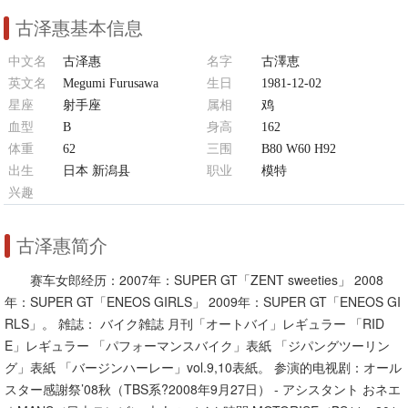
古泽惠基本信息
中文名
古泽惠
名字
古澤恵
英文名
Megumi Furusawa
生日
1981-12-02
星座
射手座
属相
鸡
血型
B
身高
162
体重
62
三围
B80 W60 H92
出生
日本 新潟县
职业
模特
兴趣
旅游、开摩托，露营和烹饪
古泽惠简介
赛车女郎经历：2007年：SUPER GT「ZENT sweeties」 2008
年：SUPER GT「ENEOS GIRLS」 2009年：SUPER GT「ENEOS GI
RLS」。 雑誌： バイク雑誌 月刊「オートバイ」レギュラー 「RID
E」レギュラー 「パフォーマンスバイク」表紙 「ジパングツーリン
グ」表紙 「バージンハーレー」vol.9,10表紙。 参演的电视剧：オール
スター感謝祭’08秋（TBS系?2008年9月27日） - アシスタント おネエ