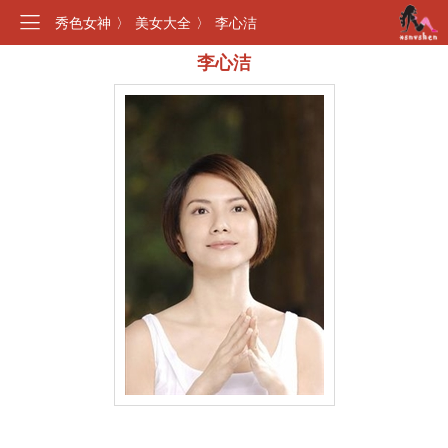
秀色女神
〉
美女大全
〉
李心洁
李心洁