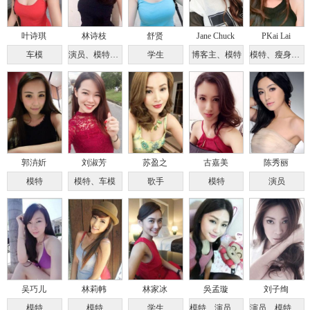
叶诗琪
林诗枝
舒贤
Jane Chuck
PKai Lai
车模
演员、模特、主持人
学生
博客主、模特
模特、瘦身专家
郭泋妡
刘淑芳
苏盈之
古嘉美
陈秀丽
模特
模特、车模
歌手
模特
演员
吴巧儿
林莉帏
林家冰
吳孟璇
刘子绚
模特
模特
学生
模特、演员、主持人
演员、模特、歌手