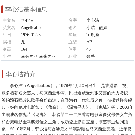
李心洁基本信息
中文名
李心洁
名字
李心洁
英文名
AngelicaLee
别名
小洁，靓妹
生日
1976-01-23
星座
宝瓶座
属相
龙
血型
AB
身高
164
体重
45
出生
马来西亚 马来西亚
职业
歌手
李心洁简介
李心洁（AngelicaLee），1976年1月23日出生，是香港影、视、
歌多栖著名女艺人，马来西亚华裔。刚出道就受到张艾嘉的大力赏识，
签约滚石唱片以歌手身份出道，在香港有一代鬼后之称，拍摄过许多经
典叫好的鬼片电影如：《救命》、《深海寻人》、《鬼域》等，2003年
主演成名作鬼片《见鬼》，获得第二十二届香港电影金像奖最佳女主角
和台湾电影金马奖最佳女主角，成功登上影后宝座，演艺事业达到顶
级，2010年2月，李心洁与香港鬼才导演彭顺在马来西亚完婚。近年仍