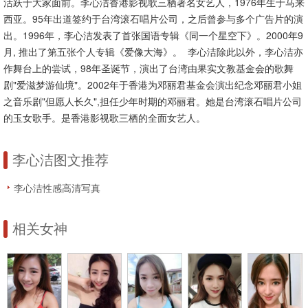
活跃于大家面前。李心洁香港影视歌三栖著名女艺人，1976年生于马来
西亚。95年出道签约于台湾滚石唱片公司，之后曾参与多个广告片的演
出。1996年，李心洁发表了首张国语专辑《同一个星空下》。2000年9
月, 推出了第五张个人专辑《爱像大海》。 李心洁除此以外，李心洁亦
作舞台上的尝试，98年圣诞节，演出了台湾由果实文教基金会的歌舞
剧"爱滋梦游仙境"。2002年于香港为邓丽君基金会演出纪念邓丽君小姐
之音乐剧"但愿人长久",担任少年时期的邓丽君。她是台湾滚石唱片公司
的玉女歌手。是香港影视歌三栖的全面女艺人。
李心洁图文推荐
李心洁性感高清写真
相关女神