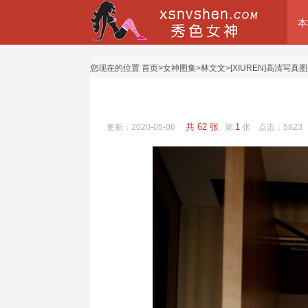
本
您现在的位置
首页
>
女神图集
>
林文文
>
[XIUREN]高清写真图 2
共 62 张
1
更新：2020-05-06
第
张 点击：
5823