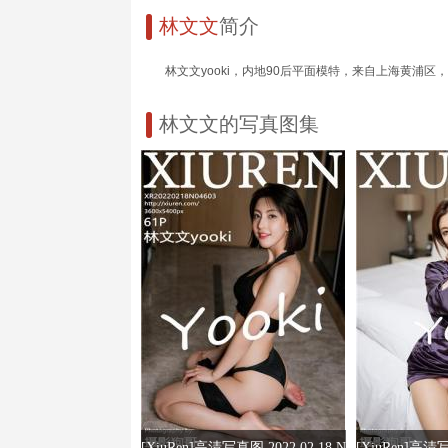
林文文
简介
林文文yooki，内地90后平面模特，来自上海黄浦
林文文的写真图集
[XiuRen]高清写真图 2022.02.18 N
[XiuRen]高清写