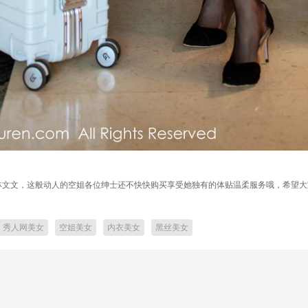
下的林文文，这般动人的空姐各位绅士还不快快购买享受她独有的体贴温柔服务哦，希望
秀人网美女
空姐美女
内衣美女
黑丝美女