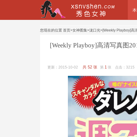
本
您现在的位置
首页
>
女神图集
>
泷口光
>
[Weekly Play
[Weekly Playboy]高清写
共 52 张
1
更新：2015-10-02
第
张 点击：
3215