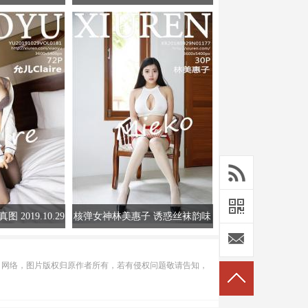
s写真图]高清写真图SF-No.603
图 2019.10.29
核弹女神林美惠子 诱惑丝袜韵味
儿Claire
撩人
自网络，图片版权归原作者所有，若有侵权问题敬请告知，