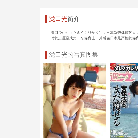
泷口光
简介
滝口ひかり（たきぐちひかり），日本新秀偶像艺人，双马
时的志愿是成为一名保育士，其后在日本最严格的保育士
泷口光的写真图集