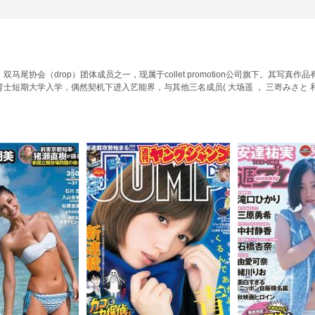
尾协会（drop）团体成员之一，现属于collet promotion公司旗下。其写真
短期大学入学，偶然契机下进入艺能界，与其他三名成员( 大场遥 ， 三嵜みさと 和 