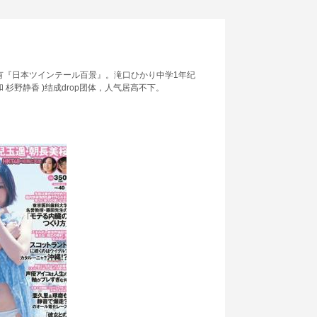
作品有『日本ツインテール百景』。滝口ひかり中学1年纪
杉野静香 )结成drop团体，人气居高不下。