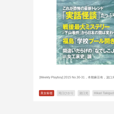
[Weekly Playboy] 2015 No.30-31
美女标签
滝口ひかり
泷口光
Hikari Takiguc