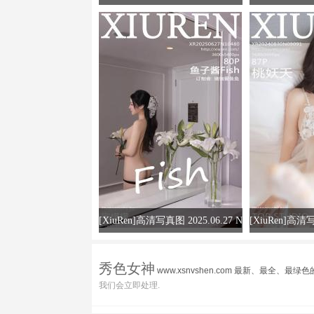
VOL.1150 程程程- 短裙美腿
VOL.30
[XiuRen]高清写真图 2025.06.27 N
[XiuRen]高清写
o.10480 鱼子酱Fish 黑色连衣裙
o.9
秀色女神
www.xsnvshen.com 最新、最全
我们会立即处理.