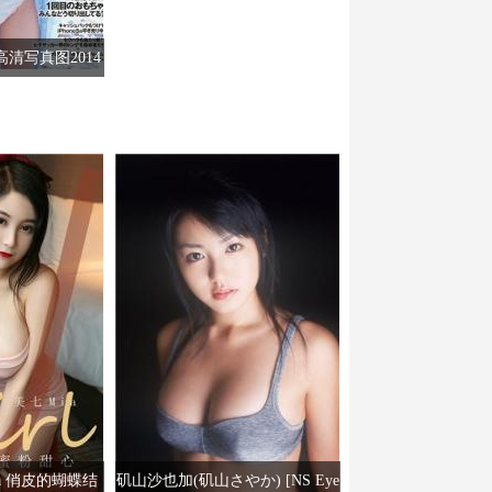
oy]高清写真图2014
 儿玉遥 朝长美桜
勇希 中村静香
杏奈 绪川りお
可奈
a 俏皮的蝴蝶结
矶山沙也加(矶山さやか) [NS Eye