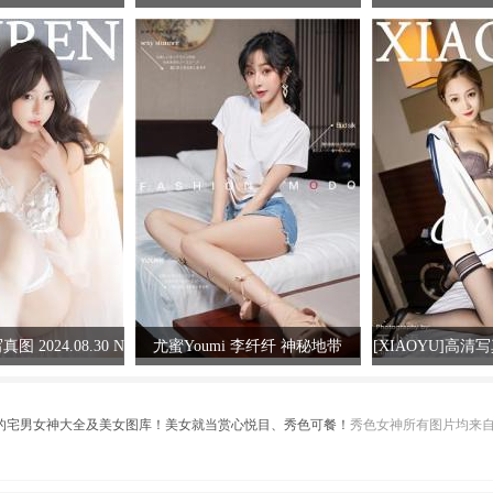
3 Emily顾奈奈
伤
真图 2024.08.30 N
尤蜜Youmi 李纤纤 神秘地带
[XIAOYU]高清写真
091 桃妖天
VOL.181 允
、最绿色的宅男女神大全及美女图库！美女就当赏心悦目、秀色可餐！
秀色女神所有图片均来