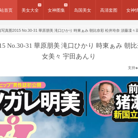
站首页
美女大全
女神图集
岛国美女
高清套图
女神
boy]高清写真图2015 No.30-31 華原朋美 滝口ひかり 時東ぁみ 朝比奈彩 松井玲奈 須藤
真图2015 No.30-31 華原朋美 滝口ひかり 時東ぁ
女美々 宇田あんり
支持