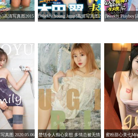
yboy]高清写真图2015
[Weekly Young Jump]高清写真图2
[Weekly Playb
 華原朋美 滝口ひかり
015 No.01 02 笕美和子 滝口ひか
No.40 安达佑実
奈彩 松井玲奈 須
り 本田翼 内田真礼
滝口ひかり 三原
女美々 宇田あんり
桥本マナミ 石桥
由爱
写真图 2020.05.06
楚恬令人痴心妄想 多情总被无情
蜜粉甜心美七Mi