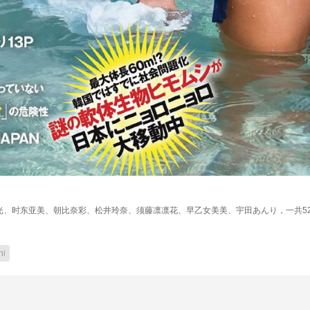
，本期麻豆有，泷口光、时东亚美、朝比奈彩、松井玲奈、须藤凛凛花、早乙女美美、宇田あんり，一共
hi