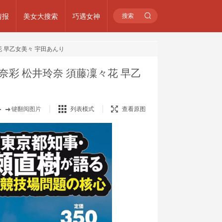
情报
美女大搜索
巧遇女神
凜々花 早乙女美々 宇田あんり
み 朝比奈彩 松井玲奈 須藤凜々花 早乙
键翻阅图片
列表模式
查看原图