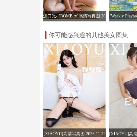
泷口光- [BOMB.tv]高清写真图 20
[Weekly Pla
17年01月号 GRAVURE Channel
No.30-31
你可能感兴趣的其他美女图集
時東ぁみ 朝比
藤凜々花 早乙
[XIAOYU]高清写真图 2023.11.22
[XIAOYU]高清