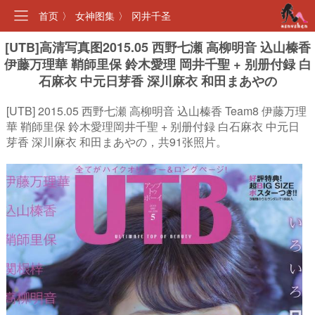
首页
〉
女神图集
〉
冈井千圣
[UTB]高清写真图2015.05 西野七瀬 高柳明音 込山榛香
伊藤万理華 鞘師里保 鈴木愛理 岡井千聖 + 别册付録 白
石麻衣 中元日芽香 深川麻衣 和田まあやの
[UTB] 2015.05 西野七瀬 高柳明音 込山榛香 Team8 伊藤万理
華 鞘師里保 鈴木愛理岡井千聖 + 别册付録 白石麻衣 中元日
芽香 深川麻衣 和田まあやの，共91张照片。