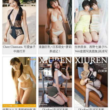
Cheer Chanisara- 可爱妹子
童颜巨乳+日系萌女=萝莉
生驹里奈、西野七瀬 [YS-
中路打开
养成记！
Web套图写真图集]高清写
真图Vol.634
佐野マリア 养眼维特私房
[XiuRen]高清写真图
[XiuRen]高清写真图