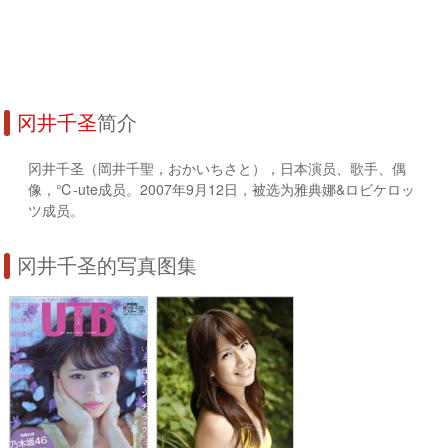
冈井千圣
简介
冈井千圣（岡井千聖，おかいちさと），日本演员、歌手、偶
像，℃-ute成员。2007年9月12日，被选为雅典娜&ロビケロッ
ツ成员。
冈井千圣的写真图集