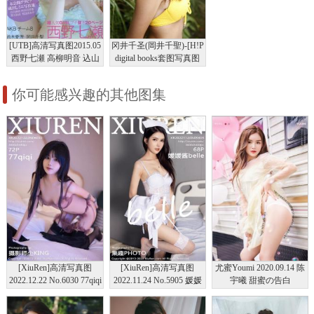
[UTB]高清写真图2015.05
冈井千圣(岡井千聖)-[H!P
西野七瀬 高柳明音 込山
digital books套图写真图
榛香 伊藤万理華 鞘師里
集]高清写真图No.82
保 鈴木愛理 岡井千聖 +
你可能感兴趣的其他图集
别册付録 白石麻衣 中元
日芽香 深川麻衣 和田ま
あやの
[XiuRen]高清写真图
[XiuRen]高清写真图
尤蜜Youmi 2020.09.14 陈
2022.12.22 No.6030 77qiqi
2022.11.24 No.5905 媛媛
宇曦 甜蜜の告白
黑丝美腿
酱belle 护士服美腿