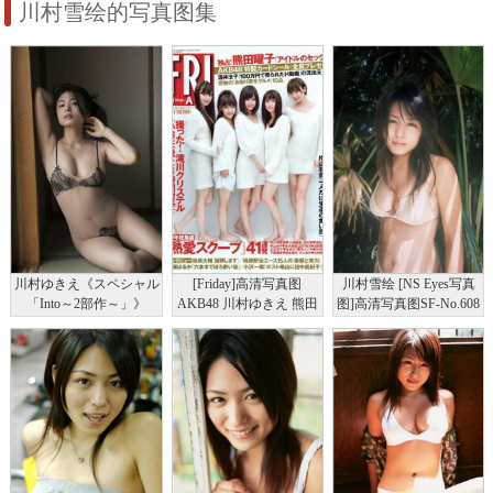
川村雪绘的写真图集
川村ゆきえ《スペシャル
[Friday]高清写真图
川村雪绘 [NS Eyes写真
「Into～2部作～」》
AKB48 川村ゆきえ 熊田
图]高清写真图SF-No.608
[WPB-net]高清写真图
曜子 加护亜依 小池里奈
No.224 写真集