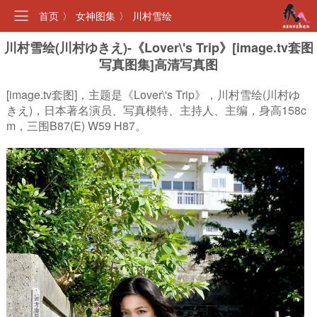
首页
〉
女神图集
〉
川村雪绘
川村雪绘(川村ゆきえ)-《Lover\'s Trip》[image.tv套图
写真图集]高清写真图
[image.tv套图]，主题是《Lover\'s Trip》，川村雪绘(川村ゆ
きえ)，日本著名演员、写真模特、主持人、主编，身高158c
m，三围B87(E) W59 H87。