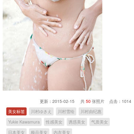
更新：2015-02-15 共
50
张照片 点击：
1014
美女标签
川村ゆきえ
川村雪绘
川村由纪惠
Yukie Kawamura
性感美女
诱惑美女
气质美女
日本美女
极品美女
内衣美女