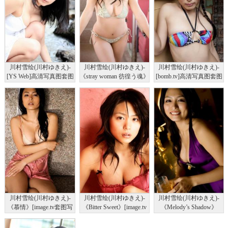
川村雪绘(川村ゆきえ)-
川村雪绘(川村ゆきえ)-
川村雪绘(川村ゆきえ)-
[YS Web]高清写真图套图
《stray woman 彷徨う魂》
[bomb.tv]高清写真图套图
写真图集Vol.564
[image.tv套图写真图集]高
写真图集2010年1月份
清写真图
川村雪绘(川村ゆきえ)-
川村雪绘(川村ゆきえ)-
川村雪绘(川村ゆきえ)-
《慕情》[image.tv套图写
《Bitter Sweet》[image.tv
《Melody’s Shadow》
真图集]高清写真图
套图写真图集]高清写真图
[image.tv套图写真图集]高
清写真图