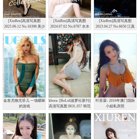
[XiuRen]高清写真图
[XiuRen]高清写真图
[XiuRen]高清写真图
2025.06.12 No.10398 美少
2024.07.02 No.8787 水水
2023.04.27 No.6650 江真
女@ 激情互动
姐
真 黑丝美臀
金发尤物尤菲儿 一场暧昧
kbora- [BoLoli波萝社新刊]
叶苏霖- 2016年澳门国际
的游戏
高清写真图 BOL.057 韩范
小姐私房照
性感