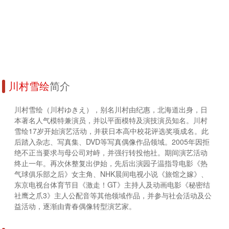
川村雪绘
简介
川村雪绘（川村ゆきえ），别名川村由纪惠，北海道出身，日
本著名人气模特兼演员，并以平面模特及演技演员知名。川村
雪绘17岁开始演艺活动，并获日本高中校花评选奖项成名。此
后踏入杂志、写真集、DVD等写真偶像作品领域。2005年因拒
绝不正当要求与母公司对峙，并强行转投他社。期间演艺活动
终止一年。再次休整复出伊始，先后出演园子温指导电影《热
气球俱乐部之后》女主角、NHK晨间电视小说《旅馆之嫁》、
东京电视台体育节目《激走！GT》主持人及动画电影《秘密结
社鹰之爪3》主人公配音等其他领域作品，并参与社会活动及公
益活动，逐渐由青春偶像转型演艺家。