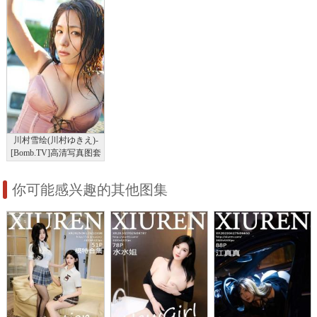
川村雪绘(川村ゆきえ)-
[Bomb.TV]高清写真图套
图写真图集2010-10
你可能感兴趣的其他图集