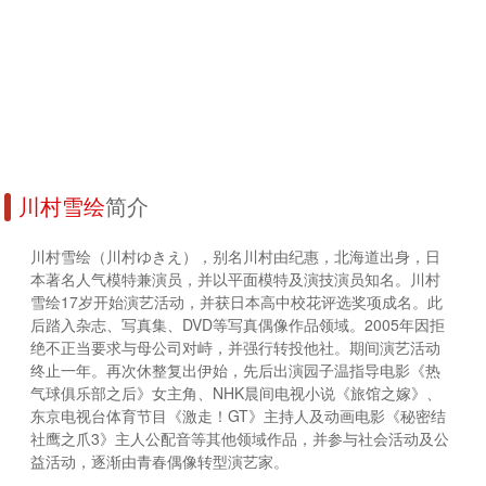
川村雪绘
简介
川村雪绘（川村ゆきえ），别名川村由纪惠，北海道出身，日
本著名人气模特兼演员，并以平面模特及演技演员知名。川村
雪绘17岁开始演艺活动，并获日本高中校花评选奖项成名。此
后踏入杂志、写真集、DVD等写真偶像作品领域。2005年因拒
绝不正当要求与母公司对峙，并强行转投他社。期间演艺活动
终止一年。再次休整复出伊始，先后出演园子温指导电影《热
气球俱乐部之后》女主角、NHK晨间电视小说《旅馆之嫁》、
东京电视台体育节目《激走！GT》主持人及动画电影《秘密结
社鹰之爪3》主人公配音等其他领域作品，并参与社会活动及公
益活动，逐渐由青春偶像转型演艺家。