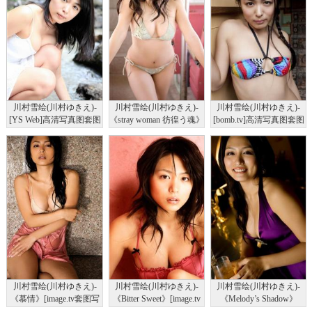
川村雪绘(川村ゆきえ)-
川村雪绘(川村ゆきえ)-
川村雪绘(川村ゆきえ)-
[YS Web]高清写真图套图
《stray woman 彷徨う魂》
[bomb.tv]高清写真图套图
写真图集Vol.564
[image.tv套图写真图集]高
写真图集2010年1月份
清写真图
川村雪绘(川村ゆきえ)-
川村雪绘(川村ゆきえ)-
川村雪绘(川村ゆきえ)-
《慕情》[image.tv套图写
《Bitter Sweet》[image.tv
《Melody’s Shadow》
真图集]高清写真图
套图写真图集]高清写真图
[image.tv套图写真图集]高