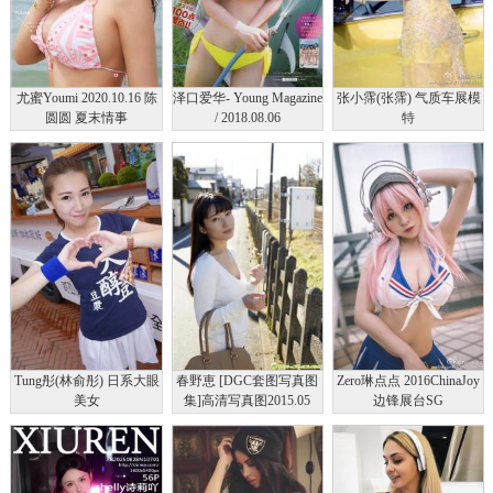
尤蜜Youmi 2020.10.16 陈
泽口爱华- Young Magazine
张小霈(张霈) 气质车展模
圆圆 夏末情事
/ 2018.08.06
特
Tung彤(林俞彤) 日系大眼
春野恵 [DGC套图写真图
Zero琳点点 2016ChinaJoy
美女
集]高清写真图2015.05
边锋展台SG
No.1235