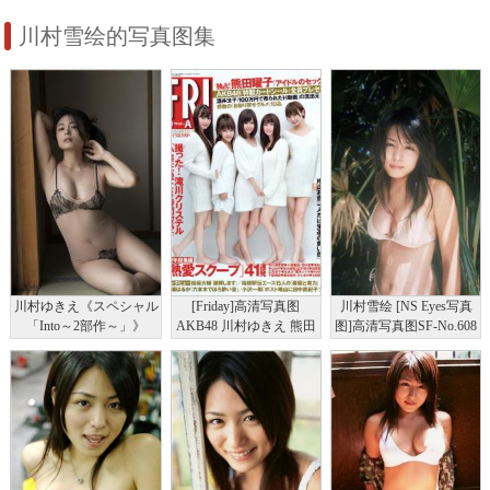
川村雪绘的写真图集
川村ゆきえ《スペシャル
[Friday]高清写真图
川村雪绘 [NS Eyes写真
「Into～2部作～」》
AKB48 川村ゆきえ 熊田
图]高清写真图SF-No.608
[WPB-net]高清写真图
曜子 加护亜依 小池里奈
No.224 写真集