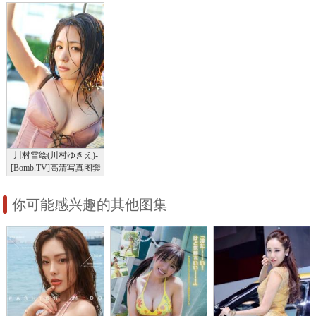
清写真图
川村雪绘(川村ゆきえ)-
[Bomb.TV]高清写真图套
图写真图集2010-10
你可能感兴趣的其他图集