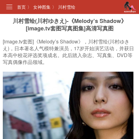
首页
〉
女神图集
〉
川村雪绘
川村雪绘(川村ゆきえ)-《Melody’s Shadow》
[image.tv套图写真图集]高清写真图
[image.tv套图]《Melody’s Shadow》，川村雪绘(川村ゆき
え)，日本著名人气模特兼演员，17岁开始演艺活动，并获日
本高中校花评选奖项成名。此后踏入杂志、写真集、DVD等
写真偶像作品领域。