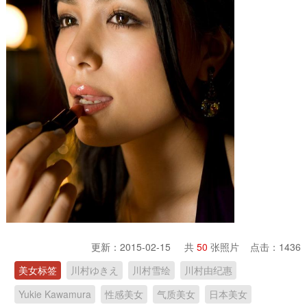
更新：2015-02-15 共
50
张照片 点击：
1436
美女标签
川村ゆきえ
川村雪绘
川村由纪惠
Yukie Kawamura
性感美女
气质美女
日本美女