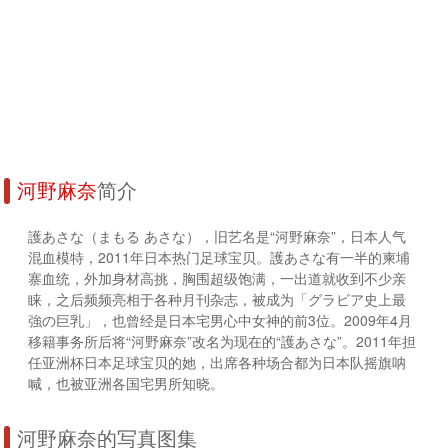
河野麻奈
简介
護あさな（まもる あさな），旧艺名是“河野麻奈”，日本人气
混血模特，2011年日本热门足球宝贝。護あさな有一半的柬埔
寨血统，外加身材高挑，胸围超级饱满，一出道就收到不少亲
睐，之后频频亮相于各种月刊杂志，被成为「グラビア史上最
強の巨乳」，也曾经是日本宅男心中女神的前3位。2009年4月
移籍事务所后将“河野麻奈”改名为现在的“護あさな”。2011年担
任亚洲杯日本足球宝贝的她，出席各种场合都为日本队摇旗呐
喊，也被亚洲各国宅男所知晓。
河野麻奈的写真图集