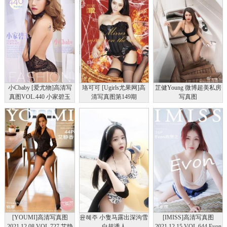
小Cbaby [爱尤物]高清写
珞可可 [Ugirls尤果网]高
芷健Young 微博超美私房
真图VOL.440 小家碧玉
清写真图第149期
写真图
[YOUMI]高清写真图
윤혜주 小隻马露出深沟雪
[IMISS]高清写真图
2021.12.08 VOL.727 艾静
白超诱人
2021.12.15 VOL.644 Evon