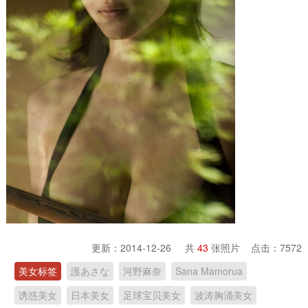
更新：2014-12-26 共
43
张照片 点击：
7572
美女标签
護あさな
河野麻奈
Sana Mamorua
诱惑美女
日本美女
足球宝贝美女
波涛胸涌美女