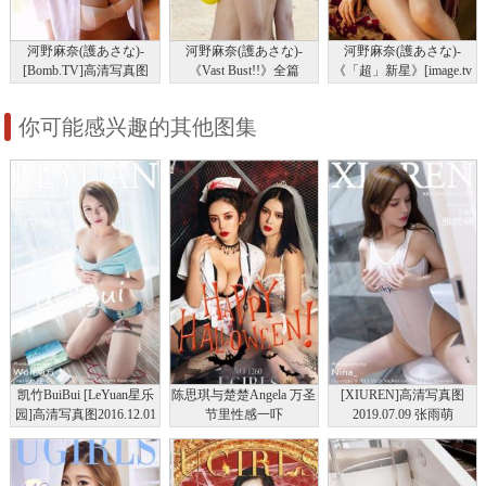
河野麻奈(護あさな)-
河野麻奈(護あさな)-
河野麻奈(護あさな)-
[Bomb.TV]高清写真图
《Vast Bust!!》全篇
《「超」新星》[image.tv
[image.tv套图写真图集]高
套图写真图集]高清写真图
清写真图
你可能感兴趣的其他图集
凯竹BuiBui [LeYuan星乐
陈思琪与楚楚Angela 万圣
[XIUREN]高清写真图
园]高清写真图2016.12.01
节里性感一吓
2019.07.09 张雨萌
VOL.019