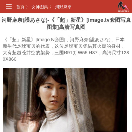
首页
〉
女神图集
〉
河野麻奈
河野麻奈(護あさな)-《「超」新星》[image.tv套图写真
图集]高清写真图
《「超」新星》[image.tv套图]，河野麻奈(護あさな)，日本
新生代足球宝贝的代表，这位足球宝贝凭借其火爆的身材，
大有超越苍井空的架势，三围B91(I) W55 H87，高清尺寸128
0X860