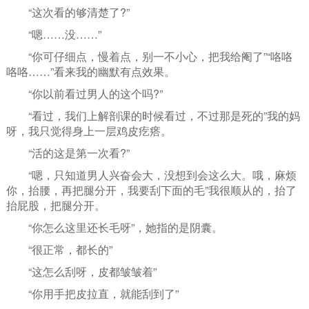
“这次看的够清楚了?”
“嗯……没……”
“你可仔细点，慢着点，别一不小心，把我给阉了”“咯咯
咯咯……”看来我的幽默有点效果。
“你以前看过男人的这个吗?”
“看过，我们上解剖课的时候看过，不过那是死的”我的妈
呀，我只觉得身上一层鸡皮疙瘩。
“活的这是第一次看?”
“嗯，只知道男人兴奋会大，没想到会这么大。哦，麻烦
你，抬腰，再把腿分开，我要刮下面的毛”我很顺从的，抬了
抬屁股，把腿分开。
“你怎么这里还长毛呀”，她指的是阴囊。
“很正常，都长的”
“这怎么刮呀，皮都皱皱着”
“你用手把皮拉直，就能刮到了”