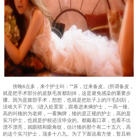
傍晚6点多，来个护士叫：**床，过来备皮。(所谓备皮，
就是把手术部分的皮肤毛发都刮掉，这是避免感染的重要步
骤。因为是腹部手术，想想，也就是把肚子上的汗毛刮刮，
没啥大不了的。)进入处置室，跟着进来俩护士，一高一矮。
高的叫矮的为老师，一看胸牌，矮的是正规的护士，高的是
实习护士，也就是护校还没毕业的。都戴着口罩，也看不出
漂不漂亮，就眼睛和眼角纹，估计矮的那个有二十五六，高
的这个实习护士，顶多十八九。为了下面说着方便，暂且称