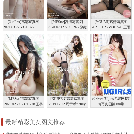
[XiuRen]高清写真图
[MFStar]高清写真图
[YOUMI]高清写真图
2021.03.29 VOL.3251 尹甜
2020.02.12 VOL.266 徐微
2021.01.25 VOL.593 王雨
甜
微mia
纯
[MFStar]高清写真图
[XIUREN]高清写真图
赵小米 [Ugirls尤果网]高
2020.02.27 VOL.276 王梓
2019.12.22 周于希Sandy
清写真图第160期
童Doirs
最新精彩美女图文推荐