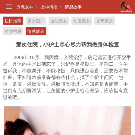
秀色女神
〉
女神情报
〉
情感故事
栏目推荐
美女图片
游戏美女
动漫美女
香车美女
美女明星
情感故事
那次住院，小护士尽心尽力帮我做身体检查
2006年10月，我因病，入院治疗，确定需要进行开腹手
术，具体的手术日期忘了，只记得是星期三。星期二，医生
告诉我，不能离开，不能吃饭，只能进点流食，还要做术前
准备。不知道术前准备都有些什么，找了个护士问问，包
括：备皮、灌肠等等。灌肠咱没做过，不知道是否痛苦，不
过倒有点期盼灌肠，让美丽的小护士给咱灌肠，应该挺有意
思的吧。