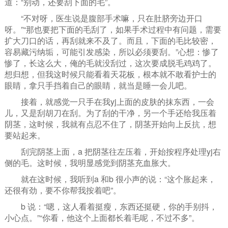
道：“别动，还要刮下面的毛”。
“不对呀，医生说是腹部手术嘛，只在肚脐旁边开口
呀。”“那也要把下面的毛刮了，如果手术过程中有问题，需要
扩大刀口的话，再刮就来不及了。而且，下面的毛比较密，
容易藏污纳垢，可能引发感染，所以必须要刮。”心想：惨了
惨了，长这么大，俺的毛就没刮过，这次要成脱毛鸡鸡了。
想归想，但我这时候只能看着天花板，根本就不敢看护士的
眼睛，拿只手挡着自己的眼睛，就当是睡一会儿吧。
接着，就感觉一只手在我yj上面的皮肤的抹东西，一会
儿，又是刮胡刀在刮。为了刮的干净，另一个手还给我压着
阴茎，这时候，我就有点忍不住了，阴茎开始向上反抗，想
要站起来。
刮完阴茎上面，a 把阴茎往左压着，开始按程序处理yj右
侧的毛。这时候，我明显感觉到阴茎充血胀大。
就在这时候，我听到a 和b 很小声的说：“这个胀起来，
还很有劲，要不你帮我按着吧”。
b 说：“嗯，这人看着挺瘦，东西还挺硬，你的手别抖，
小心点。”“你看，他这个上面都长着毛呢，不过不多”。