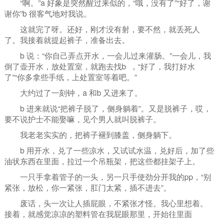
“啊。”a 好象是突然醒过来似的，“哦，没有了”“好了，谢
谢你”b 很客气地对我说。
这就完了呀。还好，刚才没有射，要不然，就丢死人
了。我接着就提起裤子，准备出去。
b 说：“你自己弄点开水，一会儿过来灌肠。”一会儿，我
倒了壶开水，放处置室，就跑去找b ，“好了，我打好水
了”“你多拿些手纸，上处置室等着吧。”
大约过了一刻钟，a 和b 又进来了。
b 进来就说“把裤子脱了，侧身躺着”。又是脱裤子，哎，
要不说护士不能娶嘛，见个男人就叫脱裤子。
我老老实实的，把裤子褪到膝盖，侧身躺下。
b 用开水，兑了一些凉水，又试试水温，兑好后，加了些
油状东西在里面，拉过一个吊瓶架，把这些都挂架子上。
一只手拿着管子的一头，另一只手使劲分开我的pp，“别
紧张，放松，你一紧张，肛门太紧，插不进去”。
废话，头一次让人插屁眼，不紧张才怪。我心里想着。
接着，就感觉凉凉的塑料管在我屁眼那里，开始往里面