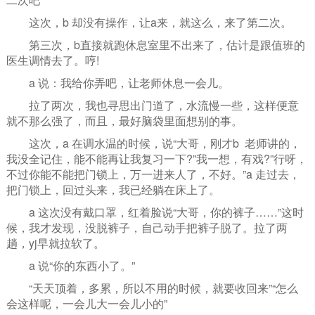
这次，b 却没有操作，让a来，就这么，来了第二次。
第三次，b直接就跑休息室里不出来了，估计是跟值班的
医生调情去了。哼!
a 说：我给你弄吧，让老师休息一会儿。
拉了两次，我也寻思出门道了，水流慢一些，这样便意
就不那么强了，而且，最好脑袋里面想别的事。
这次，a 在调水温的时候，说“大哥，刚才b 老师讲的，
我没全记住，能不能再让我复习一下?”我一想，有戏?”行呀，
不过你能不能把门锁上，万一进来人了，不好。”a 走过去，
把门锁上，回过头来，我已经躺在床上了。
a 这次没有戴口罩，红着脸说“大哥，你的裤子……”这时
候，我才发现，没脱裤子，自己动手把裤子脱了。拉了两
趟，yj早就拉软了。
a 说“你的东西小了。”
“天天顶着，多累，所以不用的时候，就要收回来”“怎么
会这样呢，一会儿大一会儿小的”