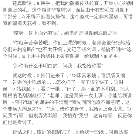
还真听话，a 用手，把我的阴囊皮肤拉直，开始小心的刮
阴囊上的毛。这个感觉非常特别，而且由于有些毛在阴囊下
半部分，a 不得不低着头操作。这个姿式一定非常淫秽，可惜
我仰望着天花板，看不到。
“哎呀，这下面还有呢”，她指的是阴囊到屁眼之间。
“你就辛苦辛苦吧。你们上课的时候，老师会很仔细地给
你们讲构造吗?”“也不太仔细，光记了些名词，都搞不明白”这
个时候，a 正用手给我往上拨着阴囊，给我刮下面的毛。
“那你有什么不明白的，问我，我指给你看”
就这时候，b 推门进来了，“12床真麻烦，引流袋又满
了，告诉他少吃点的……怎么样了，完了没?”快了，这时
候，b 站我腿下，看了一眼，“行了，那下面的不用刮。把大
腿根的毛刮刮就行了”“老师，这是我第一次上班，你能给我讲
解一些吗?我们的课讲的不清楚”“我先问问他愿不愿意吧，这
个要病人同意才行。**床，借你的身体，我给a 上会儿课。”b
问我“行呀，但别弄疼我呀，我怕疼”我想：这有啥呀，反正你
们也是看过了。
说话之间，该刮的都刮完了，b 给我一些纸，叫自己擦