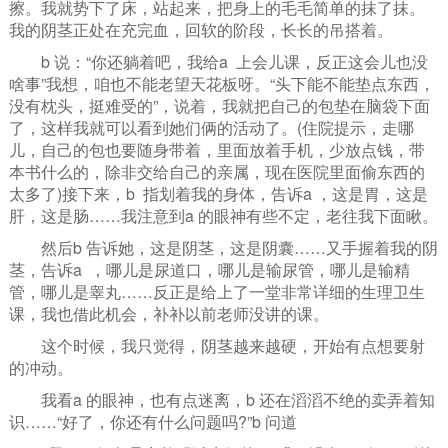
擦。我就势下了床，站起来，把身上的毛毛简单的抹了抹。
我的阴茎正处在充完血，回软的阶段，长长的吊搭着。
b 说：“你还躺着吧，我给a 上会儿课，反正这会儿也没
啥事”我想，咱也不能老望天花板呀。“头下能不能垫点东西，
没有枕头，挺难受的”，说着，我就把自己的包垫在脑袋下面
了，这样我就可以看到她们俩的活动了。(住院提示，走哪
儿，自己的包也要随身带着，里面放着手机，少放点钱，带
本书什么的，除非交给自己的亲属，现在医院里面偷东西的
太多了)接下来，b 指划着我的身体，告诉a ，这是胃，这是
肝，这是肠……我注意到a 的眼神有些不定，老往我下面瞅。
然后b 告诉她，这是阴茎，这是阴囊……又手握着我的阴
茎，告诉a ，哪儿是尿道口，哪儿是输尿管，哪儿是输精
管，哪儿是睾丸……反正是给上了一堂非常详细的生理卫生
课，我也借此机会，补补以前老师没讲的课。
这个时候，我只觉得，阴茎越来越硬，开始有点想要射
的冲动。
我看a 的眼神，也有点迷离，b 还在滔滔不绝的卖弄着知
识……“好了，你还有什么问题吗?”b 问道