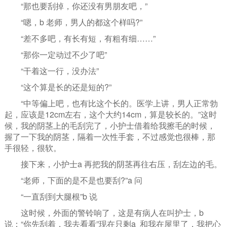
“那也要刮掉，你还没有男朋友吧，”
“嗯，b 老师，男人的都这个样吗?”
“差不多吧，有长有短，有粗有细……”
“那你一定动过不少了吧”
“干着这一行，没办法”
“这个算是长的还是短的?”
“中等偏上吧，也有比这个长的。医学上讲，男人正常勃
起，应该是12cm左右，这个大约14cm，算是较长的。”这时
候，我的阴茎上的毛刮完了，小护士借着给我擦毛的时候，
握了一下我的阴茎，隔着一次性手套，不过感觉也很棒，那
手很轻，很软。
接下来，小护士a 再把我的阴茎再往右压，刮左边的毛。
“老师，下面的是不是也要刮?”a 问
“一直刮到大腿根”b 说
这时候，外面的警铃响了，这是有病人在叫护士，b
说：“你先刮着，我去看看”现在只剩a 和我在屋里了，我把心