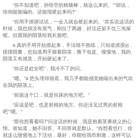
“你不知道吧，孙悟空的精箍棒，就这么来的。”“胡说，
你倒挺能编的。还能现硬起来吗?”
“你用手摸摸试试，一会儿就会硬起来的。”其实说这话的
时候，我也很没有底气，刚拉了两趟，好汉还架不住三泡屎
呢。但愿我的阴茎给我长脸吧。
a 真的手用开始摸起来，手法很不熟练，只知道摸摸yj，
摸摸阴囊，也知道用手握着阴茎，撸下包皮。慢慢地，我的
阴茎又有感觉，开始硬起来了。
“你还是处女吧”，我冷不丁的问。
“嗯。”a 把头埋得很底，我几乎都能感觉她喘出来的气吹
在我的阴茎上。
“前面这个口，就是你尿的地方吧。”
“应该是吧，也是射精的地方。你还没见过男的射精
吧”“嗯。”
“那你想看看吗?”问这话的时候，我是抱着英勇就义的心
情。谁知道，她不回答。不回答就是默认。“你想看也行，你
就这么慢慢地上下活动，最好，你能给我些刺激，这样可以