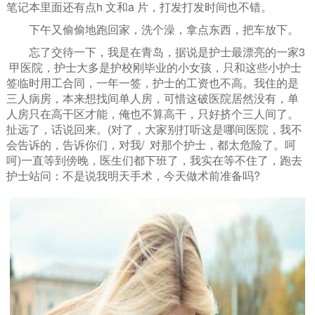
笔记本里面还有点h 文和a 片，打发打发时间也不错。
下午又偷偷地跑回家，洗个澡，拿点东西，把车放下。
忘了交待一下，我是在青岛，据说是护士最漂亮的一家3
甲医院，护士大多是护校刚毕业的小女孩，只和这些小护士
签临时用工合同，一年一签，护士的工资也不高。我住的是
三人病房，本来想找间单人房，可惜这破医院居然没有，单
人房只在高干区才能，俺也不算高干，只好挤个三人间了。
扯远了，话说回来。(对了，大家别打听这是哪间医院，我不
会告诉的，告诉你们，对我/ 对那个护士，都太危险了。呵
呵)一直等到傍晚，医生们都下班了，我实在等不住了，跑去
护士站问：不是说我明天手术，今天做术前准备吗?