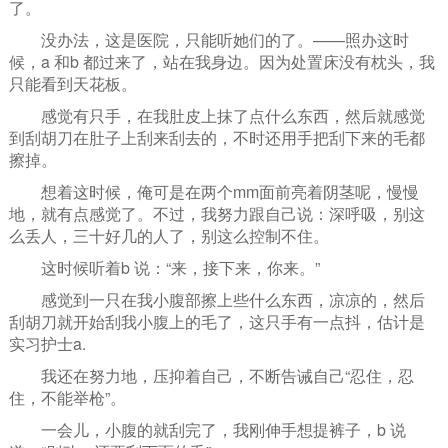
了。
没办法，这是医院，只能听她们的了。——照办这时
候，a 和b 都过来了，站在我身边。因为处置床没有枕头，我
只能看到天花板。
感觉有只手，在我肚皮上抹了点什么东西，然后就感觉
到刮胡刀在肚子上刮来刮去的，不时还用手把刮下来的毛都
擦掉。
想着这时候，俺可是在两个mm面前亮着阴茎呢，慢慢
地，就有点感觉了。不过，我努力跟自己说：深呼吸，别这
么丢人，三十好几的人了，别这么控制不住。
这时候听着b 说：“来，接下来，你来。”
感觉到一只在我小腹部擦上些什么东西，凉凉的，然后
刮胡刀就开始刮我小腹上的毛了，这只手有一点抖，估计是
实习护士a.
我还在努力地，压抑着自己，不断告诫自己“忍住，忍
住，不能举枪”。
一会儿，小腹的就刮完了，我刚伸手想提裤子，b 说