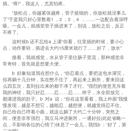
插。“疼!”，我这人，尤其怕疼。
“放松点，你越紧张越疼，管子挺细的，你放松就没事儿
了”于是我只好心里数着1 ，2 ，3 ，4 ，……一边配合着深呼
吸。一会儿，就感觉管子插进来了，别说，放松之后，反正
不疼了。
这时候b 还不忘给a 上课“你看，往里插的时候，要小心
点，动作要轻，插进去大约15厘米就行了……好了，放水”
接着，我就感觉，水从管子里往肠子里流，那种感觉非
常奇特，首先就是想要大便。
b 好象知道我在想什么，“你忍着点，要把这包水灌完，
你再躺十几分钟，实在憋不住了，再起来上厕所，要来回这
么四五次，直到拉出来的都干净了才行。”强烈的便意充斥着
我的神经，我只好忍……忍……忍……终于，水全部放完，
都灌进我的肚子。b 对a 说：“你在这里看着，我上外面”我慢
慢发现，越是不想它，越能忍，越想便，就越觉得忍不住。
自己给自己哼着小曲，就这么躺了大约二十分钟，突然之
间，便意非常强烈，我立马冲进厕所，一通好拉(此处省略一
点，不影响各位的心情了)休息了一会儿，我找b ：“好了，第
二次吧”