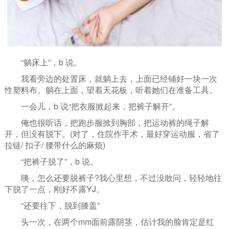
“躺床上”，b 说。
我看旁边的处置床，就躺上去，上面已经铺好一块一次
性塑料布。躺在上面，望着天花板，听着她们在准备工具。
一会儿，b 说“把衣服掀起来，把裤子解开”。
俺也很听话，把跑步服掀到胸部，把运动裤的绳子解
开，但没有脱下。(对了，住院作手术，最好穿运动服，省了
拉链/ 扣子/ 腰带什么的麻烦)
“把裤子脱了”，b 说。
咦，怎么还要脱裤子?我心里想，不过没敢问，轻轻地往
下脱了一点，刚好不露YJ。
“还要往下，脱到膝盖”
头一次，在两个mm面前露阴茎，估计我的脸肯定是红