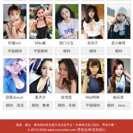
柠檬vivi
Miko酱
西门小玉
奈沐子
是小象呀
平面模特
平面模特
模特
模特
模特
邵爱showyi
奚齐月
陈雪恩
Mini阿咪
杨乐萱
模特、演员
模特、舞者
模特、车模
平面模特
模特、showgirl
最新、最全、最绿色的美女图片及信息平台！女神就当赏心悦目、秀色可餐！
秀色女神
© 2010-2026 www.xsnvshen.com
联系我们