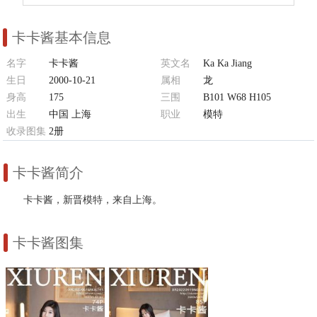
卡卡酱基本信息
名字
卡卡酱
英文名
Ka Ka Jiang
生日
2000-10-21
属相
龙
身高
175
三围
B101 W68 H105
出生
中国 上海
职业
模特
收录图集
2册
卡卡酱简介
卡卡酱，新晋模特，来自上海。
卡卡酱图集