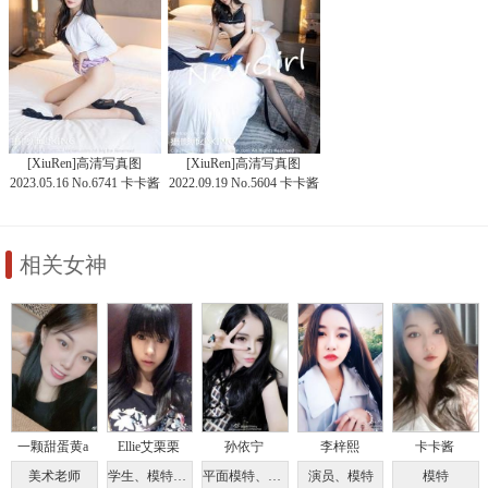
[XiuRen]高清写真图
[XiuRen]高清写真图
2023.05.16 No.6741 卡卡酱
2022.09.19 No.5604 卡卡酱
空姐制服
相关女神
一颗甜蛋黄a
Ellie艾栗栗
孙依宁
李梓熙
卡卡酱
美术老师
学生、模特、推女郎
平面模特、车模
演员、模特
模特