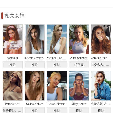
世界圈粉百万
相关女神
Saradoku
Nicola Cavanis
Melinda London Sharky
Alica Schmidt
Caroline Einhoff
模特
模特
模特
运动员
社交名人、博客主
Pamela Reif
Selina Köhler
Bella Oelmann
Mary Braun
史特凡妮·吉辛格
健身模特、社交名人
模特
模特
模特
模特