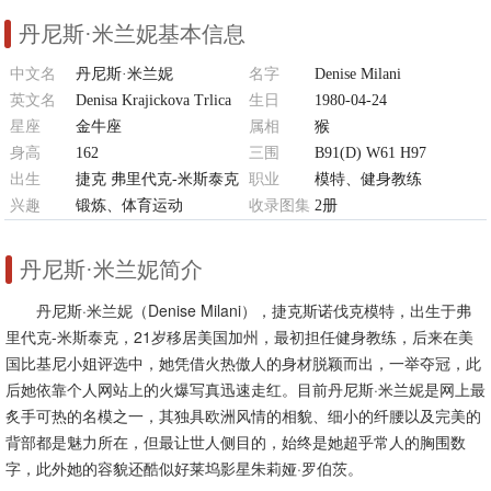
丹尼斯·米兰妮基本信息
中文名
丹尼斯·米兰妮
名字
Denise Milani
英文名
Denisa Krajickova Trlica
生日
1980-04-24
星座
金牛座
属相
猴
身高
162
三围
B91(D) W61 H97
出生
捷克 弗里代克-米斯泰克
职业
模特、健身教练
兴趣
锻炼、体育运动
收录图集
2册
丹尼斯·米兰妮简介
丹尼斯·米兰妮（Denise Milani），捷克斯诺伐克模特，出生于弗
里代克-米斯泰克，21岁移居美国加州，最初担任健身教练，后来在美
国比基尼小姐评选中，她凭借火热傲人的身材脱颖而出，一举夺冠，此
后她依靠个人网站上的火爆写真迅速走红。目前丹尼斯·米兰妮是网上最
炙手可热的名模之一，其独具欧洲风情的相貌、细小的纤腰以及完美的
背部都是魅力所在，但最让世人侧目的，始终是她超乎常人的胸围数
字，此外她的容貌还酷似好莱坞影星朱莉娅·罗伯茨。