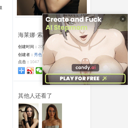
模
×
海莱娜·索帕资料明细
创建时间：
2016/06/13
Lv1
创建者：
秀色女神
0
点击：
1047
其他人还看了