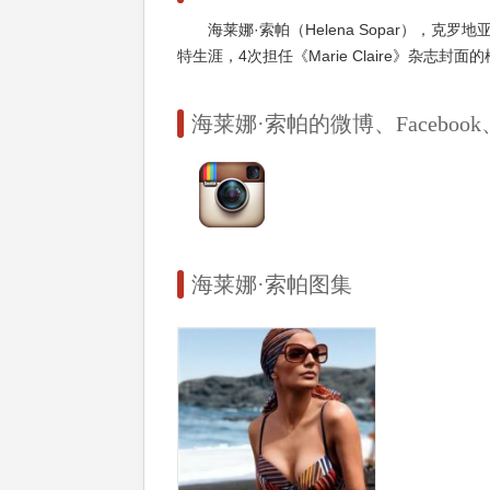
海莱娜·索帕（Helena Sopar），
特生涯，4次担任《Marie Claire》杂
海莱娜·索帕的微博、Facebook、ins
海莱娜·索帕图集