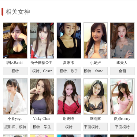
相关女神
班比Bambi
兔子糖糖公主
夏唯祎
小妃姬
李夫人
模特
模特、Coser
模特、歌手
模特、showgirl、Cosplayer
金领
小俞yoyo
Vicky Chen
谢晓曦
刘雨露
夏娜cherry
摄影师、模特
模特、学生
模特
平面模特、演员
平面模特