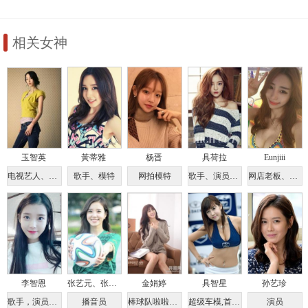
相关女神
玉智英
黃蒂雅
杨晋
具荷拉
Eunjiii
电视艺人、电影演员
歌手、模特
网拍模特
歌手、演员、模特、主持人
网店老板、网拍模特
李智恩
张艺元、张睿元
金娟婷
具智星
孙艺珍
歌手，演员，主持人
播音员
棒球队啦啦队长、广告模特
超级车模,首尔艺术大学车模系教授
演员