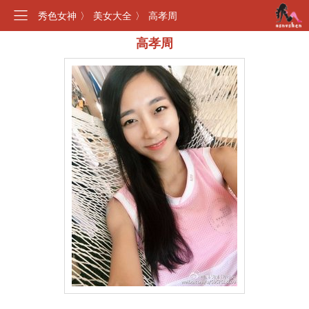
秀色女神
〉
美女大全
〉
高孝周
高孝周