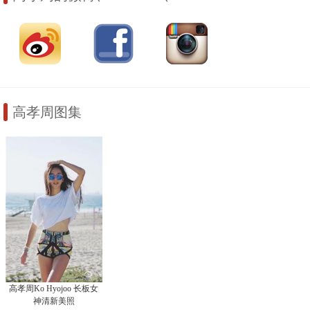
高孝周图集
高孝周Ko Hyojoo 长板女
神清新美照