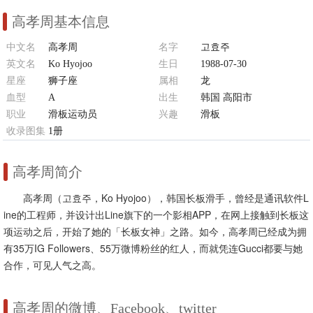
高孝周基本信息
中文名
高孝周
名字
고효주
英文名
Ko Hyojoo
生日
1988-07-30
星座
狮子座
属相
龙
血型
A
出生
韩国 高阳市
职业
滑板运动员
兴趣
滑板
收录图集
1册
高孝周简介
高孝周（고효주，Ko Hyojoo），韩国长板滑手，曾经是通讯软件L
ine的工程师，并设计出Line旗下的一个影相APP，在网上接触到长板这
项运动之后，开始了她的「长板女神」之路。如今，高孝周已经成为拥
有35万IG Followers、55万微博粉丝的红人，而就凭连Gucci都要与她
合作，可见人气之高。
高孝周的微博、Facebook、twitter