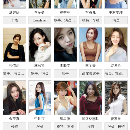
洪智妍
李多盈
崔秀英
车贞儿
中村友理
车模
Cosplayer
歌手、演员、主持人
模特、车模
演员
权侑莉
林智贤
李顺圭
李宝美
梁孝胜
歌手、演员、主持人
歌手、演员
歌手
高尔夫选手
演员、舞蹈模特
金亭真
申世京
崔星雅
韩版林志玲
姜素拉
模特
演员
模特、车模
模特
演员、模特