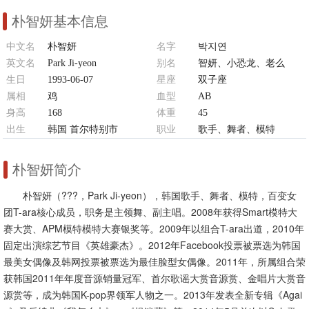
朴智妍基本信息
中文名
朴智妍
名字
박지연
英文名
Park Ji-yeon
别名
智妍、小恐龙、老么
生日
1993-06-07
星座
双子座
属相
鸡
血型
AB
身高
168
体重
45
出生
韩国 首尔特别市
职业
歌手、舞者、模特
朴智妍简介
朴智妍（???，Park Ji-yeon），韩国歌手、舞者、模特，百变女
团T-ara核心成员，职务是主领舞、副主唱。2008年获得Smart模特大
赛大赏、APM模特模特大赛银奖等。2009年以组合T-ara出道，2010年
固定出演综艺节目《英雄豪杰》。2012年Facebook投票被票选为韩国
最美女偶像及韩网投票被票选为最佳脸型女偶像。2011年，所属组合荣
获韩国2011年年度音源销量冠军、首尔歌谣大赏音源赏、金唱片大赏音
源赏等，成为韩国K-pop界领军人物之一。2013年发表全新专辑《Agai