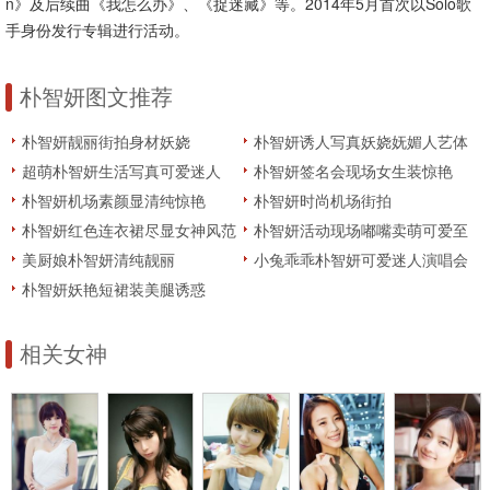
n》及后续曲《我怎么办》、《捉迷藏》等。2014年5月首次以Solo歌
手身份发行专辑进行活动。
朴智妍图文推荐
朴智妍靓丽街拍身材妖娆
朴智妍诱人写真妖娆妩媚人艺体
图片欧美范
超萌朴智妍生活写真可爱迷人
朴智妍签名会现场女生装惊艳
朴智妍机场素颜显清纯惊艳
朴智妍时尚机场街拍
朴智妍红色连衣裙尽显女神风范
朴智妍活动现场嘟嘴卖萌可爱至
极
美厨娘朴智妍清纯靓丽
小兔乖乖朴智妍可爱迷人演唱会
摄影照
朴智妍妖艳短裙装美腿诱惑
相关女神